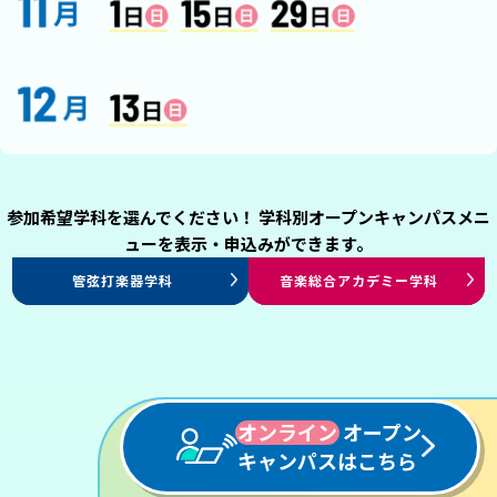
参加希望学科を選んでください！ 学科別オープンキャンパスメニ
ューを表示・申込みができます。
ミュージカル専攻
演出・制作専攻
エンタテインメント
プロダンサー専攻
声優俳優専攻
エンタテインメントHR学科
アレンジ・作曲学科
ヴォーカル学科
管弦打楽器学科
プロミュージシャン学科
音楽総合アカデミー学科
ジャズ・ポピュラー学科
パフォーミングアーツ学科
パフォーミングアーツ学科
パフォーミングアーツ学科
パフォーミングアーツ学科
スタッフ学科
オンライン
オープン
キャンパスはこちら