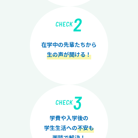
2
CHECK
在学中の先輩たちから
生の声が聞ける！
3
CHECK
学費や入学後の
学生生活への
不安も
面談で解決！