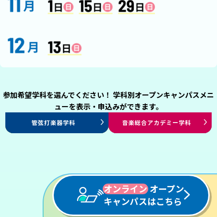
参加希望学科を選んでください！ 学科別オープンキャンパスメニ
ューを表示・申込みができます。
ミュージカル専攻
演出・制作専攻
エンタテインメント
プロダンサー専攻
声優俳優専攻
エンタテインメントHR学科
アレンジ・作曲学科
ヴォーカル学科
管弦打楽器学科
プロミュージシャン学科
音楽総合アカデミー学科
ジャズ・ポピュラー学科
パフォーミングアーツ学科
パフォーミングアーツ学科
パフォーミングアーツ学科
パフォーミングアーツ学科
スタッフ学科
オンライン
オープン
キャンパスはこちら