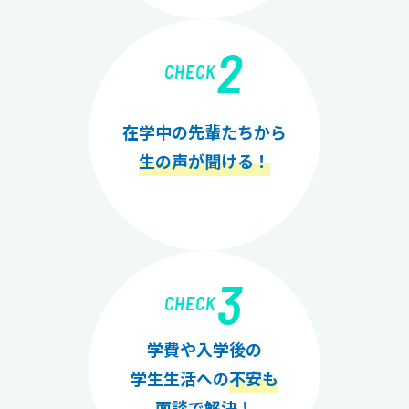
2
CHECK
在学中の先輩たちから
生の声が聞ける！
3
CHECK
学費や入学後の
学生生活への
不安も
面談で解決！