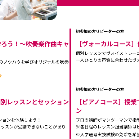
初参加の方
リピーターの方
作ろう！～吹奏楽作曲キャ
［ヴォーカルコース］
個別レッスンでヴォイストレー
一人ひとりの声質に合わせたヴ
曲のノウハウを学びオリジナルの吹奏
初参加の方
リピーターの方
個別レッスンとセッション
［ピアノコース］授業
ン
ションを体験しよう！
プロの講師がマンツーマンで指
レッスンが受講できないことがあり
※各日程のレッスン担当講師は
※入学選考実技試験の免除を希