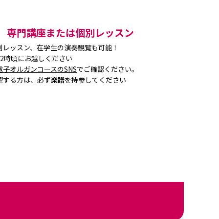
］専門講座または個別レッスン
別レッスン、在学生の演奏観覧も可能！
2時頃にお越しください
電子オルガンコースのSNS
でご確認ください。
望する方は、必ず
楽譜
を持参してください