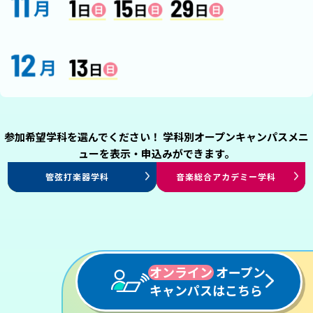
参加希望学科を選んでください！ 学科別オープンキャンパスメニ
ューを表示・申込みができます。
ミュージカル専攻
演出・制作専攻
エンタテインメント
プロダンサー専攻
声優俳優専攻
エンタテインメントHR学科
アレンジ・作曲学科
ヴォーカル学科
管弦打楽器学科
プロミュージシャン学科
音楽総合アカデミー学科
ジャズ・ポピュラー学科
パフォーミングアーツ学科
パフォーミングアーツ学科
パフォーミングアーツ学科
パフォーミングアーツ学科
スタッフ学科
オンライン
オープン
キャンパスはこちら