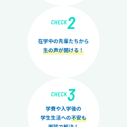
2
CHECK
在学中の先輩たちから
生の声が聞ける！
3
CHECK
学費や入学後の
学生生活への
不安も
面談で解決！