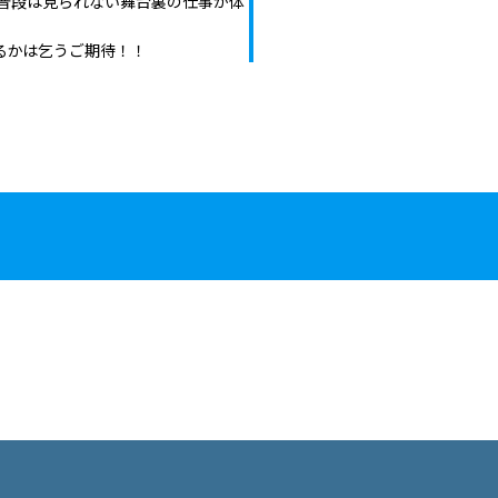
、普段は見られない舞台裏の仕事が体
るかは乞うご期待！！