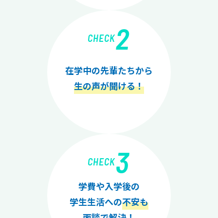
2
CHECK
在学中の先輩たちから
生の声が聞ける！
3
CHECK
学費や入学後の
学生生活への
不安も
面談で解決！