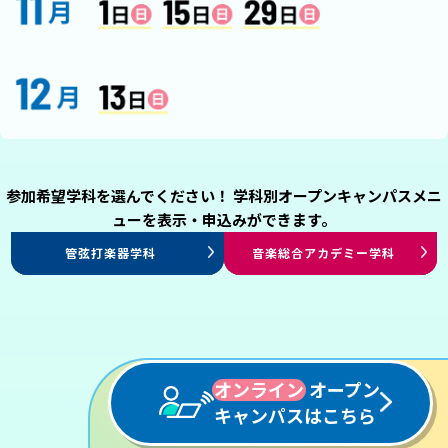
参加希望学科を選んでください！ 学科別オープンキャンパスメニ
ューを表示・申込みができます。
ミュージカル専攻
演出・制作専攻
エンタテインメント
プロダンサー専攻
声優俳優専攻
エンタテインメントHR学科
アレンジ・作曲学科
ヴォーカル学科
管弦打楽器学科
プロミュージシャン学科
音楽総合アカデミー学科
ジャズ・ポピュラー学科
パフォーミングアーツ学科
パフォーミングアーツ学科
パフォーミングアーツ学科
パフォーミングアーツ学科
スタッフ学科
オンライン
オープン
キャンパスはこちら