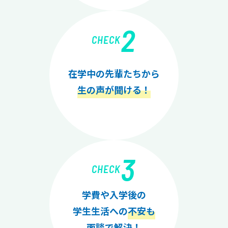
2
CHECK
在学中の先輩たちから
生の声が聞ける！
3
CHECK
学費や入学後の
学生生活への
不安も
面談で解決！