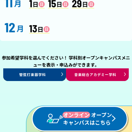
参加希望学科を選んでください！ 学科別オープンキャンパスメニ
ューを表示・申込みができます。
ミュージカル専攻
演出・制作専攻
エンタテインメント
プロダンサー専攻
声優俳優専攻
エンタテインメントHR学科
アレンジ・作曲学科
ヴォーカル学科
管弦打楽器学科
プロミュージシャン学科
音楽総合アカデミー学科
ジャズ・ポピュラー学科
パフォーミングアーツ学科
パフォーミングアーツ学科
パフォーミングアーツ学科
パフォーミングアーツ学科
スタッフ学科
オンライン
オープン
キャンパスはこちら