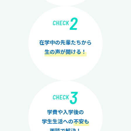
2
CHECK
在学中の先輩たちから
生の声が聞ける！
3
CHECK
学費や入学後の
学生生活への
不安も
面談で解決！