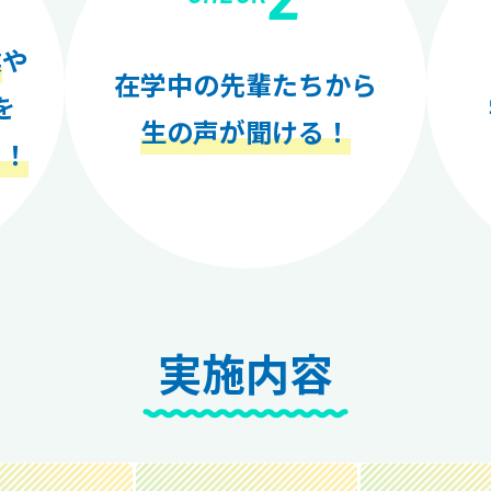
業
や
在学中の先輩たちから
を
生の声が聞ける！
く！
実施内容