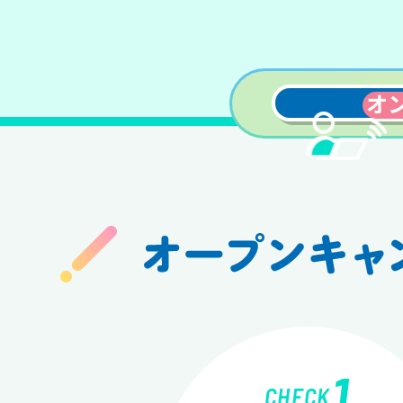
オ
1
CHECK