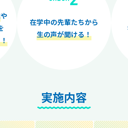
業
や
在学中の先輩たちから
を
生の声が聞ける！
く！
実施内容