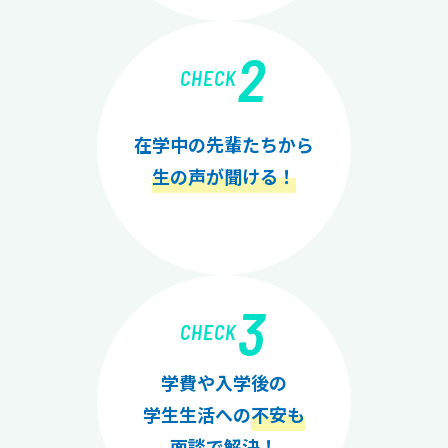
2
CHECK
在学中の先輩たちから
生の声が聞ける！
3
CHECK
学費や入学後の
学生生活への
不安も
面談で解決！