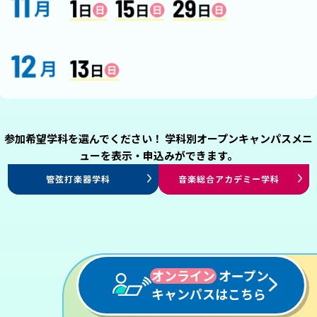
参加希望学科を選んでください！ 学科別オープンキャンパスメニ
ューを表示・申込みができます。
ミュージカル専攻
演出・制作専攻
エンタテインメント
プロダンサー専攻
声優俳優専攻
エンタテインメントHR学科
アレンジ・作曲学科
ヴォーカル学科
管弦打楽器学科
プロミュージシャン学科
音楽総合アカデミー学科
ジャズ・ポピュラー学科
パフォーミングアーツ学科
パフォーミングアーツ学科
パフォーミングアーツ学科
パフォーミングアーツ学科
スタッフ学科
オンライン
オープン
キャンパスはこちら