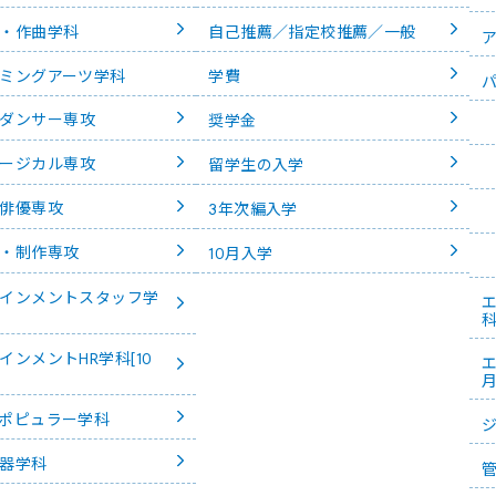
管弦打楽器学科
・作曲学科
自己推薦／指定校推薦／一般
音楽総合アカデ
コンセルヴァト
ミングアーツ学科
学費
ダンサー専攻
奨学金
ージカル専攻
留学生の入学
俳優専攻
3年次編入学
・制作専攻
10月入学
インメントスタッフ学
インメントHR学科[10
エ
月
ポピュラー学科
器学科