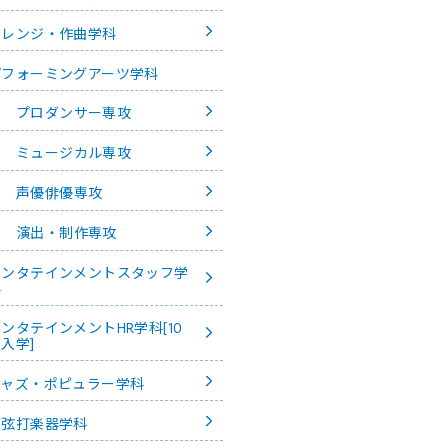
管弦打楽器学科
ミー学科[4年制]
音楽総合アカデミー学科[4年制]
アレンジ・作曲学科
アール ディプロマ科[付帯教育]
パフォーミングアーツ学科
プロダンサー専攻
ミュージカル専攻
声優俳優専攻
演出・制作専攻
エンタテインメントスタッフ学
科
ンタテインメントHR学科[10
入学]
ジャズ・ポピュラー学科
管弦打楽器学科