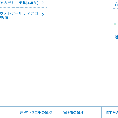
アカデミー学科[4年制]
音
ヴァトアール ディプロ
帯教育]
高校1・2年生の皆様
保護者の皆様
留学生