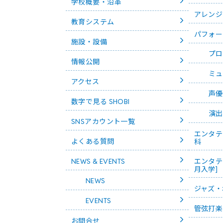
学校概要・沿革
アレンジ
教育システム
パフォー
施設・設備
プロ
情報公開
ミュ
アクセス
声優
数字で見る SHOBI
演出
SNSアカウント一覧
エンタテ
よくある質問
科
エンタテ
NEWS & EVENTS
月入学]
NEWS
ジャズ・
EVENTS
管弦打楽
お問合せ