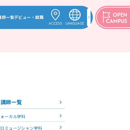
講師一覧
デビュー・就職
ACCESS
LANGUAGE
項TOP
講師一覧TOP
デビュー・就職TOP
ENGLISH
ジ専門学校とは
格・募集定員
ヴォーカル学科
活躍する卒業生
中文
ャン学科
プロミュージシャン学科
한국어
学科
薦／指定校推薦／一般
アレンジ・作曲学科
攻 パフォーミングアーツ学科
プロダンサー専攻 パフォーミングアーツ学科
攻 パフォーミングアーツ学科
ミュージカル専攻 パフォーミングアーツ学科
パフォーミングアーツ学科
の入学
声優俳優専攻 パフォーミングアーツ学科
 パフォーミングアーツ学科
編入学
演出・制作専攻 パフォーミングアーツ学科
講師一覧
ントスタッフ学科
入学
エンタテインメントスタッフ学科
トHR学科[10月入学]
エンタテインメントHR学科[10月入学]
ヴォーカル学科
ラー学科
ジャズ・ポピュラー学科
プロミュージシャン学科