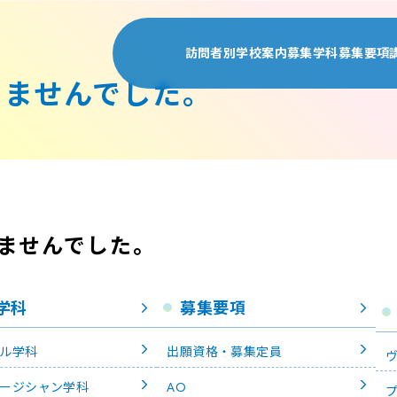
D
訪問者別
学校案内
募集学科
募集要項
りませんでした。
受験生の皆様
学校案内TOP
募集学科TOP
募集要
高校1・2年生の皆様
尚美ミュージックカレッ
ヴォーカル学科
出願資
保護者の皆様
学校概要・沿革
プロミュージシ
AO
留学生の皆様
教育システム
アレンジ・作曲
自己推
高校教員の皆様
施設・設備
プロダンサー専
学費
ませんでした。
地域の皆様
情報公開
ミュージカル専
奨学金
採用企業の皆様
声優俳優専攻 
留学生
在学生・卒業生の皆様
演出・制作専攻
3年次
学科
募集要項
エンタテインメ
10月
エンタテインメン
ル学科
出願資格・募集定員
ジャズ・ポピュ
ージシャン学科
AO