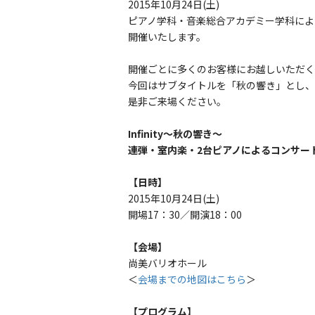
2015年10月24日(土)
ピアノ学科・音楽総合アカデミー学科による
開催いたします。
開催ごとに多くのお客様にお越しいただく、ア
今回はサブタイトルを「秋の響き」とし、
是非ご来場ください。
Infinity～秋の響き～
連弾・室内楽・2台ピアノによるコンサー
【日時】
2015年10月24日(土)
開場17：30／開演18：00
【会場】
尚美バリオホール
＜
会場までの地図はこちら
＞
【プログラム】