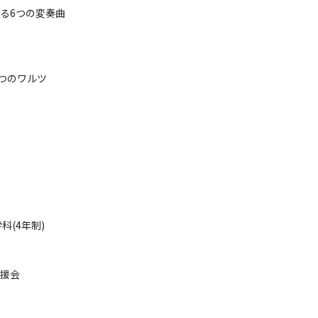
る6つの変奏曲
つのワルツ
科(4年制)
援会