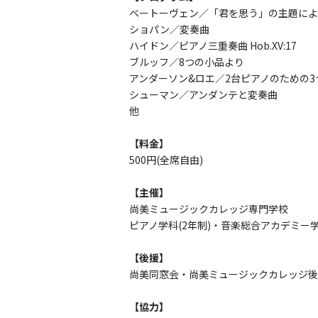
ベートーヴェン／「君を思う」の主題によ
ショパン／変奏曲
ハイドン／ピアノ三重奏曲 Hob.XV:17
ブルッフ／8つの小品より
アンダーソン&ロエ／2台ピアノのための3
シューマン／アンダンテと変奏曲
他
【料金】
500円(全席自由)
【主催】
尚美ミュージックカレッジ専門学校
ピアノ学科(2年制)・音楽総合アカデミー学
【後援】
尚美同窓会・尚美ミュージックカレッジ後
【協力】