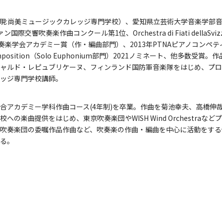
現:尚美ミュージックカレッジ専門学校）、愛知県立芸術大学音楽学部
奏楽作曲コンクール第1位、Orchestra di Fiati dellaSvizzer
奏楽学会アカデミー賞（作・編曲部門）、2013年PTNAピアノコンペ
sin Composition（Solo Euphonium部門）2021ノミネート、他多数
ャルド・レピュブリケーヌ、フィンランド国防軍音楽隊をはじめ、プロ
ッジ専門学校講師。
合アカデミー学科作曲コース(4年制)を卒業。作曲を菊池幸夫、高橋伸
の楽曲提供をはじめ、東京吹奏楽団やWISH Wind Orchestraな
吹奏楽団の委嘱作品作曲など、吹奏楽の作曲・編曲を中心に活動をする
る。