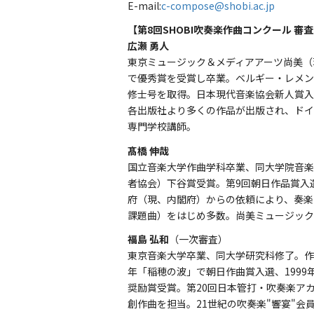
E-mail:
c-compose@shobi.ac.jp
【第8回SHOBI吹奏楽作曲コンクール 審
広瀬 勇人
東京ミュージック＆メディアアーツ尚美（
で優秀賞を受賞し卒業。ベルギー・レメン
修士号を取得。日本現代音楽協会新人賞入
各出版社より多くの作品が出版され、ドイ
専門学校講師。
髙橋 伸哉
国立音楽大学作曲学科卒業、同大学院音楽研
者協会）下谷賞受賞。第9回朝日作品賞入選
府（現、内閣府）からの依頼により、奏楽
課題曲）をはじめ多数。尚美ミュージック
福島 弘和
（一次審査）
東京音楽大学卒業、同大学研究科修了。作
年「稲穂の波」で朝日作曲賞入選、1999年「
奨励賞受賞。第20回日本管打・吹奏楽アカ
創作曲を担当。21世紀の吹奏楽"響宴"