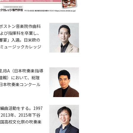
ボストン音楽院作曲科
よび指揮科を卒業し、
響宴」入選。日米欧の
ミュージックカレッジ
JBA（日本吹奏楽指導
武道館）において、総理
全日本吹奏楽コンクール
曲活動をする。1997
013年、2015年下谷
全国高校文化祭の吹奏楽