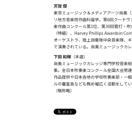
芳賀 傑
東京ミュージック＆メディアアーツ尚美（
リ地方音楽院作曲科留学。第6回クードヴァン国際交響吹
楽作曲コンクール第1位、第30回管打・吹
（特級）、Harvey Phillips Award
オーケストラ、陸上自衛隊中央音楽隊、ギ
で演奏されている。尚美ミュージックカレ
下田 和輝
（本選）
尚美ミュージックカレッジ専門学校音楽総
事。全日本吹奏楽コンクール全国大会常連校へ
作品提供や日本各地の学校吹奏楽部・一般
ルの審査員なども務め幅広く活動をしてい
（敬称略）