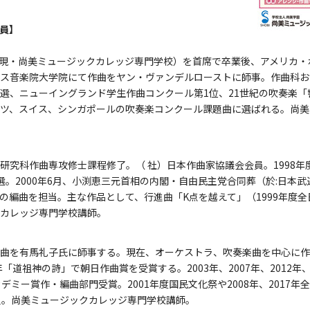
査員】
現・尚美ミュージックカレッジ専門学校）を首席で卒業後、アメリカ・
ス音楽院大学院にて作曲をヤン・ヴァンデルローストに師事。作曲科お
選、ニューイングランド学生作曲コンクール第1位、21世紀の吹奏楽「
ツ、スイス、シンガポールの吹奏楽コンクール課題曲に選ばれる。尚美
究科作曲専攻修士課程修了。（ 社）日本作曲家協議会会員。1998年度
。2000年6月、小渕恵三元首相の内閣・自由民主党合同葬（於:日本
の編曲を担当。主な作品として、行進曲「K点を越えて」（1999年度
カレッジ専門学校講師。
曲を有馬礼子氏に師事する。現在、オーケストラ、吹奏楽曲を中心に作編
道祖神の詩」で朝日作曲賞を受賞する。2003年、2007年、2012年、2
デミー賞作・編曲部門受賞。2001年度国民文化祭や2008年、2017年
会員。尚美ミュージックカレッジ専門学校講師。