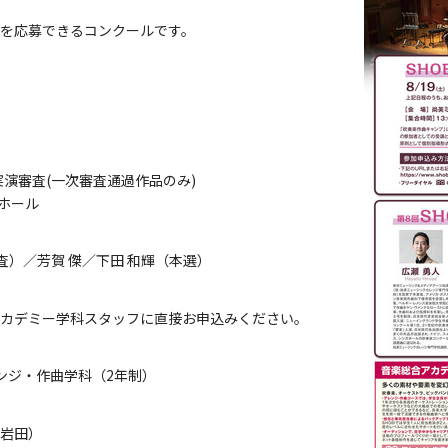
品を応募できるコンクールです。
による実演審査(一次審査通過作品のみ)
オホール
査）／芳賀 傑／下田 和輝（本選）
カデミー学科スタッフに直接お申込みください。
ンジ・作曲学科（2年制）
岩田）