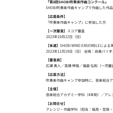
「第8回SHOBI吹奏楽作曲コンクール」
SHOBI吹奏楽作曲キャンプで作曲した作
【応募条件】
「吹奏楽作曲キャンプ」に参加した方
【一次審査】
スコア審査
2023年10月22日（日）
【本選】
SHOBI WIND ENSEMBLE
2023年11月19日（日） 会場：尚美バリ
【審査員】
広瀬 勇人／高橋 伸哉／福島 弘和（一次審
【応募方法】
吹奏楽作曲キャンプ参加時に、音楽総合ア
【主催】
音楽総合アカデミー学科（4年制）／アレ
【お問合せ】
アレンジ・作曲学科（担当：稲見・宮坂・