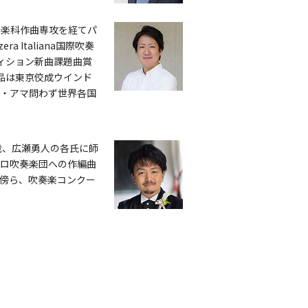
音楽科作曲専攻を経てパ
a Italiana国際吹奏
ティション新曲課題曲賞
受賞。作品は東京佼成ウインド
・アマ問わず世界各国
哉、広瀬勇人の各氏に師
どプロ吹奏楽団への作編曲
傍ら、吹奏楽コンクー