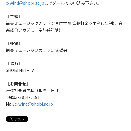
c-wind@shobi.ac.jp
までメールでお申込み下さい。
【主催】
尚美ミュージックカレッジ専門学校 管弦打楽器学科(2年制)、音
楽総合アカデミー学科(4年制)
【後援】
尚美ミュージックカレッジ後援会
【協力】
SHOBI NET-TV
【お問合せ】
管弦打楽器学科（担当：日比）
Tel:03-3814-2191
Mail:
c-wind@shobi.ac.jp