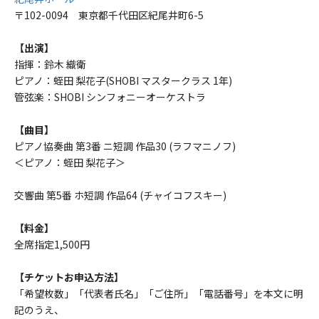
〒102-0094 東京都千代田区紀尾井町6-5
【出演】
指揮：鈴木 織衛
ピアノ：蛭田 梨花子(SHOBI マスタークラス 1年)
管弦楽：SHOBI シンフォニーオーケストラ
【曲目】
ピアノ協奏曲 第3番 ニ短調 作品30 (ラフマニノフ)
＜ピアノ：蛭田 梨花子＞
交響曲 第5番 ホ短調 作品64 (チャイコフスキー)
【料金】
全席指定1,500円
【チケットお申込方法】
「希望枚数」「代表者氏名」「ご住所」「電話番号」を本文に明
記のうえ、