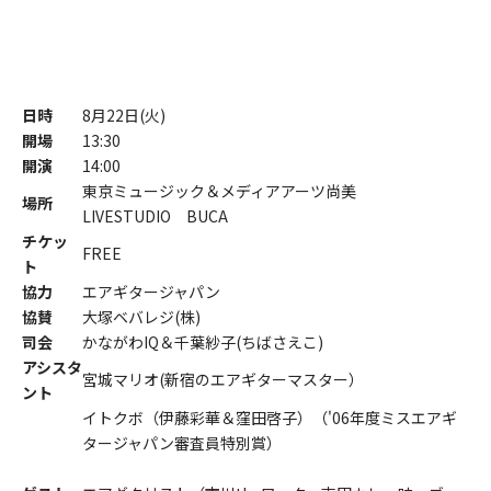
日時
8月22日(火)
開場
13:30
開演
14:00
東京ミュージック＆メディアアーツ尚美
場所
LIVESTUDIO BUCA
チケッ
FREE
ト
協力
エアギタージャパン
協賛
大塚ベバレジ(株)
司会
かながわIQ＆千葉紗子(ちばさえこ)
アシスタ
宮城マリオ(新宿のエアギターマスター）
ント
イトクボ（伊藤彩華＆窪田啓子）（'06年度ミスエアギ
タージャパン審査員特別賞）