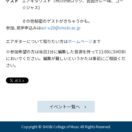
ゲスト
エアギタリスト（市川theロック、吉田カレー味、ゴー
☆ジャス)
その他秘密のゲストがきちゃうかも。
参加､見学申込みは
air-u20@shobi.ac.jp
エアギターについて知りたい方は
ホームページ
まで
※参加希望の方は当日1分に編集した音源を持って11:00にSHOBI
においでください。編集が難しいというかたは事前にご相談くだ
さい。
イベント一覧へ
Copyright © SHOBI College of Music All Rights Reserved.