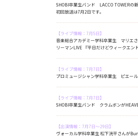
SHOBI卒業生バンド LACCO TO
初回放送は7月2日です。
【ライブ情報：7月5日】
音楽総合アカデミー学科卒業生 マリエさんが所
リーマンLIVE 『平日だけどウィークエ
【ライブ情報：7月7日】
プロミュージシャン学科卒業生 ピエール中野さんが
【ライブ情報：7月7日】
SHOBI卒業生バンド クラムボンがHEAVEN
【出演情報：7月7日～29日】
ヴォーカル学科卒業生 松下洸平さんがBunka