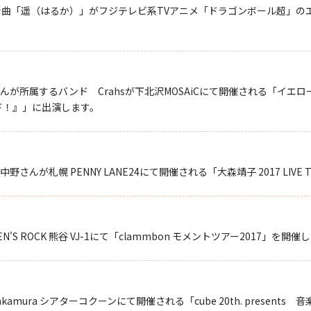
WERの新曲「遥（はるか）」がフジテレビ系TVアニメ「ドラゴンボール超
属するバンド Crahsが下北沢MOSAiCにて開催される「イエロー・シア
ンド！』」に出演します。
札幌 PENNY LANE24にて開催される「大森靖子 2017 LIVE TOUR
'S ROCK 熊谷 VJ-1にて「clammbon モメントツアー2017」を開催
mura シアターコクーンにて開催される「cube 20th. present