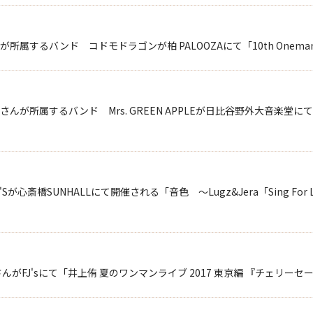
属するバンド コドモドラゴンが柏 PALOOZAにて「10th Onema
んが所属するバンド Mrs. GREEN APPLEが日比谷野外大音楽堂
斎橋SUNHALLにて開催される「音色 ～Lugz&Jera「Sing For Lo
がFJ'sにて「井上侑 夏のワンマンライブ 2017 東京編 『チェリー