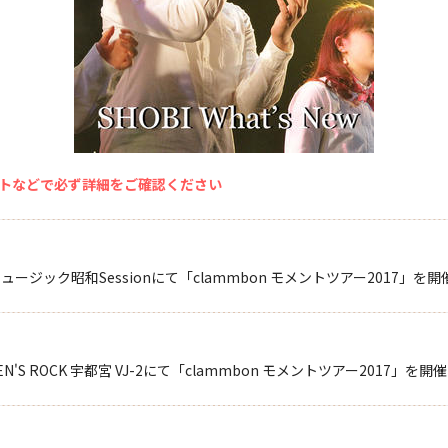
トなどで必ず詳細をご確認ください
ージック昭和Sessionにて「clammbon モメントツアー2017」を
'S ROCK 宇都宮 VJ-2にて「clammbon モメントツアー2017」を開