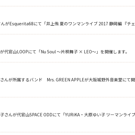
Esquerita68にて「井上侑 夏のワンマンライブ 2017 静岡編 
山LOOPにて「Nu Soul ～片桐舞子 × LEO～」を開催します。
んが所属するバンド Mrs. GREEN APPLEが大阪城野外音楽堂に
が代官山SPACE ODDにて「YURiKA・大原ゆい子 ツーマンライブ ～M