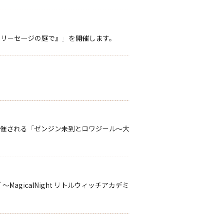
『チェリーセージの庭で』」を開催します。
て開催される「ゼンジン未到とロワジール～大
agicalNight リトルウィッチアカデミ