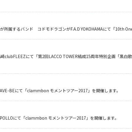
するバンド コドモドラゴンがF.A.D YOKOHAMAにて「10th On
が高崎clubFLEEZにて「第2回LACCO TOWER結成15周年特別企画
VE-BEにて「clammbon モメントツアー2017」を開催します。
OLLOにて「clammbon モメントツアー2017」を開催します。