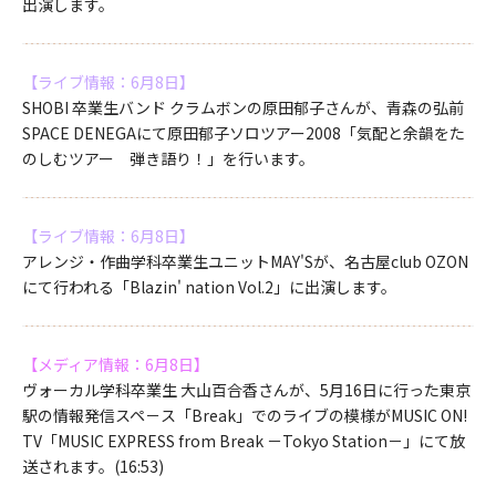
出演します。
【ライブ情報：6月8日】
SHOBI 卒業生バンド クラムボンの原田郁子さんが、青森の弘前
SPACE DENEGAにて原田郁子ソロツアー2008「気配と余韻をた
のしむツアー 弾き語り！」を行います。
【ライブ情報：6月8日】
アレンジ・作曲学科卒業生ユニットMAY'Sが、名古屋club OZON
にて行われる「Blazin' nation Vol.2」に出演します。
【メディア情報：6月8日】
ヴォーカル学科卒業生 大山百合香さんが、5月16日に行った東京
駅の情報発信スペ－ス「Break」でのライブの模様がMUSIC ON!
TV「MUSIC EXPRESS from Break －Tokyo Station－」にて放
送されます。(16:53)