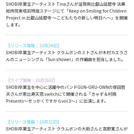
SHOBI卒業生アーティスト Tinaさんが滋賀県比叡山延暦寺 法華
総持院東塔前特設ステージにて「Keep on Smiling for Children
Project in 比叡山延暦寺 ～こどもたちの新しい明日へ～」を開催
します。
【リリース情報：10月24日】
SHOBI卒業生アーティスト クラムボンのミトさんが木村カエラさ
んのニューシングル「Sun shower」の作編曲を担当しました。
【ライブ情報：10月26日】
SHOBI卒業生を中心に活躍中のバンドGUN-GRU-OWNの塚田哲
夫さんが恵比寿天窓.switchにて開催される「きゃず＆村岡
Presents～せっかくですからvol.3～」に出演します。
【リリース情報：10月31日】
SHOBI卒業生アーティスト クラムボンの大助さんと高野寛さんが