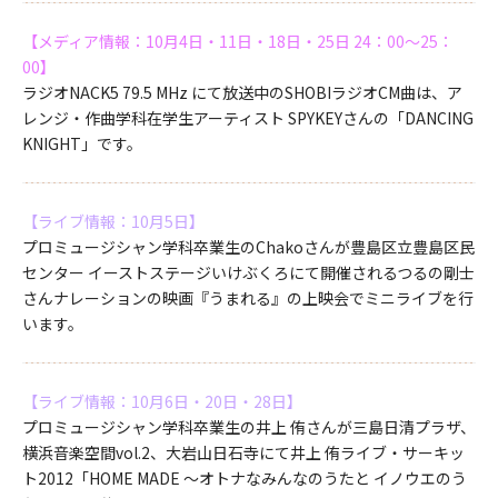
【メディア情報：10月4日・11日・18日・25日 24：00～25：
00】
ラジオNACK5 79.5 MHz にて放送中のSHOBIラジオCM曲は、ア
レンジ・作曲学科在学生アーティスト SPYKEYさんの「DANCING
KNIGHT」です。
【ライブ情報：10月5日】
プロミュージシャン学科卒業生のChakoさんが豊島区立豊島区民
センター イーストステージいけぶくろにて開催されるつるの剛士
さんナレーションの映画『うまれる』の上映会でミニライブを行
います。
【ライブ情報：10月6日・20日・28日】
プロミュージシャン学科卒業生の井上 侑さんが三島日清プラザ、
横浜音楽空間vol.2、大岩山日石寺にて井上 侑ライブ・サーキッ
ト2012「HOME MADE ～オトナなみんなのうたと イノウエのう