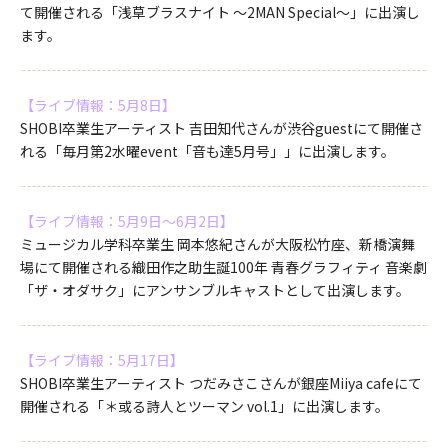
て開催される「浅草ブラスナイト ～2MAN Special～」に出演し
ます。
【ライブ情報：5月8日】
SHOBI卒業生アーティスト 吉田知代さんが渋谷guestにて開催さ
れる「毎月第2水曜event「音も達5月号」」に出演します。
【ライブ情報：5月9日～6月2日】
ミュージカル学科卒業生 岡本悠紀さんが大阪松竹座、新橋演舞
場にて開催される織田作之助生誕100年 青春グラフィティ 音楽劇
「ザ・オダサク」にアンサンブルキャストとして出演します。
【ライブ情報：5月17日】
SHOBI卒業生アーティスト つだみさこさんが銀座Miiya cafeにて
開催される「＊或る詩人とツーマン vol.1」に出演します。