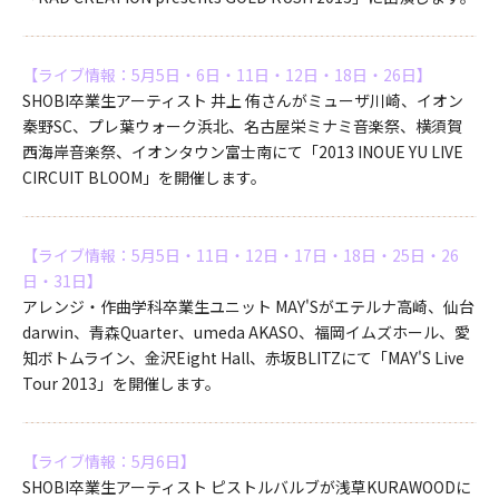
【ライブ情報：5月5日・6日・11日・12日・18日・26日】
SHOBI卒業生アーティスト 井上 侑さんがミューザ川崎、イオン
秦野SC、プレ葉ウォーク浜北、名古屋栄ミナミ音楽祭、横須賀
西海岸音楽祭、イオンタウン富士南にて「2013 INOUE YU LIVE
CIRCUIT BLOOM」を開催します。
【ライブ情報：5月5日・11日・12日・17日・18日・25日・26
日・31日】
アレンジ・作曲学科卒業生ユニット MAY'Sがエテルナ高崎、仙台
darwin、青森Quarter、umeda AKASO、福岡イムズホール、愛
知ボトムライン、金沢Eight Hall、赤坂BLITZにて「MAY'S Live
Tour 2013」を開催します。
【ライブ情報：5月6日】
SHOBI卒業生アーティスト ピストルバルブが浅草KURAWOODに