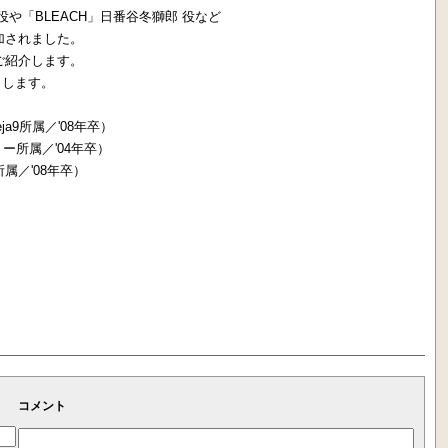
や「BLEACH」日番谷冬獅郎 役など
加されました。
ご紹介します。
りします。
a9所属／'08年卒）
ー所属／'04年卒）
属／'08年卒）
コメント