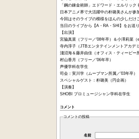
「鋼の錬金術師」エドワード・エルリック 役
日本アニメ界で大活躍中の朴璐美さんが参
今回はそのライブの模様をほんの少しだけ
当日のライブから【A・RA・SHI】をお送
【出演】
宮脇真菜（フリー／'08年卒）＆小澤莉菜（ej
寺内淳子（JTBエンタテインメントアカデミ
淺沼海＆藤井由佳（オフィス・ティービー所
村山香月（フリー／'06年卒）
声優学科在学生
司会：実川学（ムーブマン所属／'03年卒）
スペシャルゲスト：朴璐美（円企画）
【演奏】
SHOBI プロミュージシャン学科在学生
コメント
コメントの投稿
名前