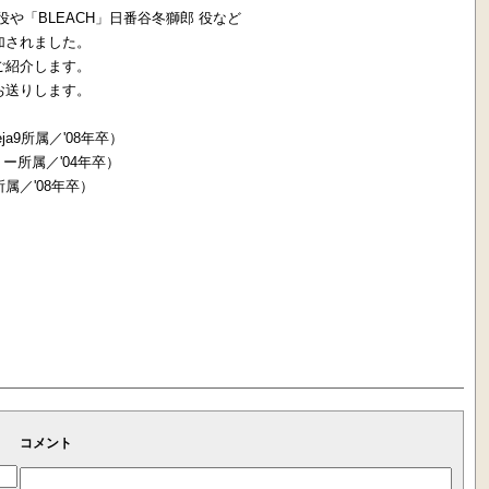
や「BLEACH」日番谷冬獅郎 役など
加されました。
ご紹介します。
お送りします。
a9所属／'08年卒）
ー所属／'04年卒）
属／'08年卒）
コメント