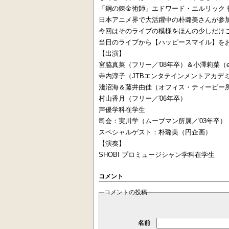
「鋼の錬金術師」エドワード・エルリック 役
日本アニメ界で大活躍中の朴璐美さんが参
今回はそのライブの模様をほんの少しだけ
当日のライブから【ハッピースマイル】を
【出演】
宮脇真菜（フリー／'08年卒）＆小澤莉菜（ej
寺内淳子（JTBエンタテインメントアカデミ
淺沼海＆藤井由佳（オフィス・ティービー所
村山香月（フリー／'06年卒）
声優学科在学生
司会：実川学（ムーブマン所属／'03年卒）
スペシャルゲスト：朴璐美（円企画）
【演奏】
SHOBI プロミュージシャン学科在学生
コメント
コメントの投稿
名前