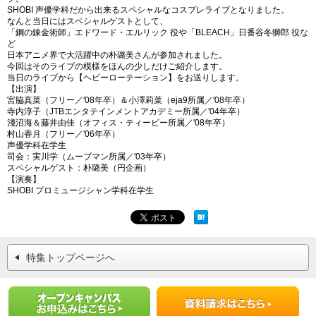
SHOBI 声優学科だから出来るスペシャルなコスプレライブとなりました。
なんと当日にはスペシャルゲストとして、
「鋼の錬金術師」エドワード・エルリック 役や「BLEACH」日番谷冬獅郎 役な
ど
日本アニメ界で大活躍中の朴璐美さんが参加されました。
今回はそのライブの模様をほんの少しだけご紹介します。
当日のライブから【ヘビーローテーション】をお送りします。
【出演】
宮脇真菜（フリー／'08年卒）＆小澤莉菜（eja9所属／'08年卒）
寺内淳子（JTBエンタテインメントアカデミー所属／'04年卒）
淺沼海＆藤井由佳（オフィス・ティービー所属／'08年卒）
村山香月（フリー／'06年卒）
声優学科在学生
司会：実川学（ムーブマン所属／'03年卒）
スペシャルゲスト：朴璐美（円企画）
【演奏】
SHOBI プロミュージシャン学科在学生
特集トップページへ