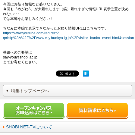
今回はお祭り情報など盛りだくさん。
今回も『めがねA』が大暴れします（笑）暴れすぎで情報URL表示位置が決め
れない･­･･
では本編をお楽しみください！
ちなみに本編で表示できなかったお祭り情報URLはこちらです。
https://www.youtube.com/redirect?
q=http%3A%2F%2Fwww.city.bunkyo.lg.jp%2Fvisitor_kanko_event.html&s
番組へのご要望は
say-you@shobi.ac.jp
までお寄せください。
特集トップページへ
SHOBI NET-TVについて