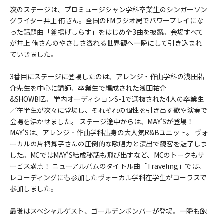
次のステージは、プロミュージシャン学科卒業生のシンガーソン
グライター井上 侑さん。全国のFMラジオ局でパワープレイにな
った話題曲「釜揚げしらす」をはじめ全3曲を披露。会場すべて
が井上 侑さんのやさしさ溢れる世界観へ一瞬にして引き込まれ
ていきました。
3番目にステージに登場したのは、アレンジ・作曲学科の浅田祐
介先生を中心に講師、卒業生で編成された浅田祐介
&SHOWBIZ。 学内オーディションS-1で選抜された4人の卒業生
／在学生が次々に登場し、それぞれの個性を引き出す歌や演奏で
会場を沸かせました。 ステージ途中からは、MAY'Sが登場！
MAY'Sは、アレンジ・作曲学科出身の大人気R&Bユニット。 ヴォ
ーカルの片桐舞子さんの圧倒的な歌唱力と演出で観客を魅了しま
した。MCではMAY'S結成秘話も飛び出すなど、MCのトークもサ
ービス満点！ ニューアルバムのタイトル曲「Traveling」では、
レコーディングにも参加したヴォーカル学科在学生がコーラスで
参加しました。
最後はスペシャルゲスト、ゴールデンボンバーが登場。一瞬も飽