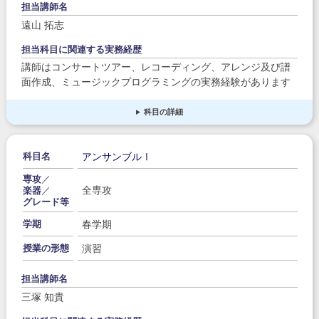
担当講師名
遠山 拓志
担当科目に関連する実務経歴
講師はコンサートツアー、レコーディング、アレンジ及び譜
面作成、ミュージックプログラミングの実務経験があります
科目の詳細
アンサンブルⅠ
科目名
専攻
／
全専攻
楽器
／
グレード等
春学期
学期
演習
授業の形態
担当講師名
三塚 知貴