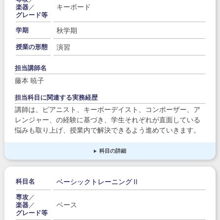
キーボード
楽器
／
グレード等
秋学期
学期
演習
授業の形態
担当講師名
藤本 暁子
担当科目に関連する実務経歴
講師は、ピアニスト、キーボーデイスト、コンポーザー、ア
レンジャー、の経験に基づき、学生それぞれが直面している
悩みも取り上げ、授業内で解決できるよう進めていきます。
科目の詳細
ベーシックトレーニングⅡ
科目名
専攻
／
ベース
楽器
／
グレード等