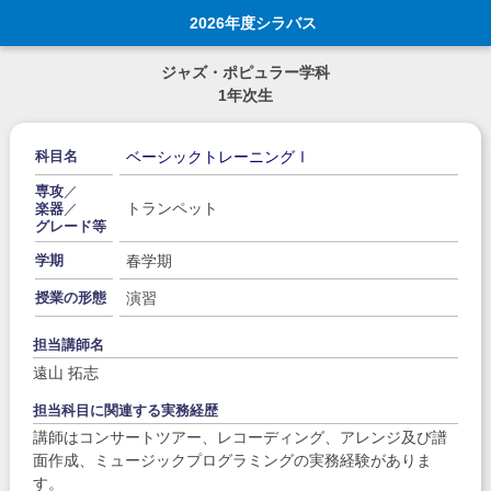
2026年度シラバス
ジャズ・ポピュラー学科
1年次生
ベーシックトレーニングⅠ
科目名
専攻
／
トランペット
楽器
／
グレード等
春学期
学期
演習
授業の形態
担当講師名
遠山 拓志
担当科目に関連する実務経歴
講師はコンサートツアー、レコーディング、アレンジ及び譜
面作成、ミュージックプログラミングの実務経験がありま
す。