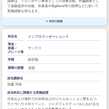
講師は、トロンボーン奏者としての演奏活動、作編曲家とし
て楽曲提供や出版、吹奏楽やBigBand等の指導などに於いて
実務経験を持ちます。
科目の詳細
インプロヴィゼーションⅡ
科目名
専攻
／
サックス
楽器
／
グレード等
秋学期
学期
演習
授業の形態
担当講師名
佐藤 洋祐
担当科目に関連する実務経歴
日本および海外での30年以上のジャムセッション歴をもつ。
ライヴハウスやイベント、ジャズフェスティバルにおけるセ
ッションホストをこれまで多数務めている。