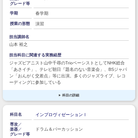
グレード等
春学期
学期
演習
授業の形態
担当講師名
山本 裕之
担当科目に関連する実務経歴
ジャズピアニスト山中千尋のTrioベーシストとしてNHK総合
「あさイチ」、テレビ朝日『題名のない音楽会」、BSジャパ
ン「おんがく交差点」等に出演。多くのジャズライブ、レコ
ーディングに参加している
科目の詳細
インプロヴィゼーションⅠ
科目名
専攻
／
ドラム＆パーカッション
楽器
／
グレード等