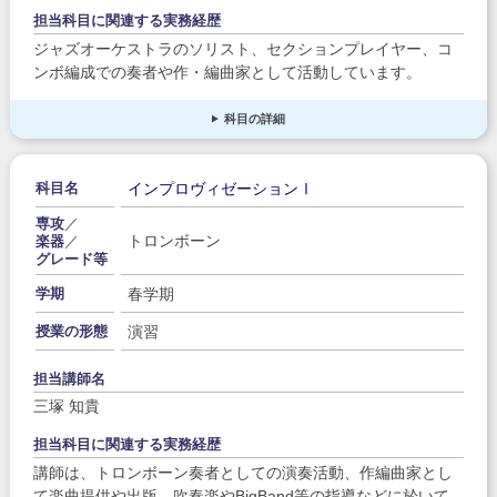
担当科目に関連する実務経歴
ジャズオーケストラのソリスト、セクションプレイヤー、コ
ンボ編成での奏者や作・編曲家として活動しています。
科目の詳細
インプロヴィゼーションⅠ
科目名
専攻
／
トロンボーン
楽器
／
グレード等
春学期
学期
演習
授業の形態
担当講師名
三塚 知貴
担当科目に関連する実務経歴
講師は、トロンボーン奏者としての演奏活動、作編曲家とし
て楽曲提供や出版、吹奏楽やBigBand等の指導などに於いて