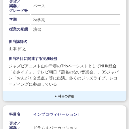
専攻
／
ベース
楽器
／
グレード等
秋学期
学期
演習
授業の形態
担当講師名
山本 裕之
担当科目に関連する実務経歴
ジャズピアニスト山中千尋のTrioベーシストとしてNHK総合
「あさイチ」、テレビ朝日『題名のない音楽会」、BSジャパ
ン「おんがく交差点」等に出演。多くのジャズライブ、レコ
ーディングに参加している
科目の詳細
インプロヴィゼーションⅡ
科目名
専攻
／
ドラム＆パーカッション
楽器
／