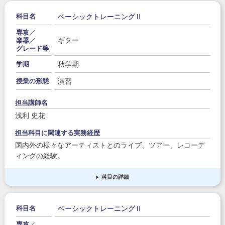
ベーシックトレーニングⅡ
科目名
専攻
／
ギター
楽器
／
グレード等
秋学期
学期
演習
授業の形態
担当講師名
浅利 史花
担当科目に関連する実務経歴
国内外の様々なアーティストとのライブ、ツアー、レコーデ
ィングの経験。
科目の詳細
ベーシックトレーニングⅡ
科目名
専攻
／