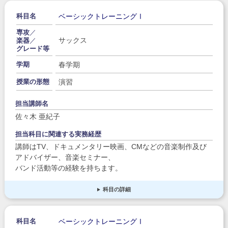
ベーシックトレーニングⅠ
科目名
専攻
／
サックス
楽器
／
グレード等
春学期
学期
演習
授業の形態
担当講師名
佐々木 亜紀子
担当科目に関連する実務経歴
講師はTV、ドキュメンタリー映画、CMなどの音楽制作及び
アドバイザー、音楽セミナー、
バンド活動等の経験を持ちます。
科目の詳細
ベーシックトレーニングⅠ
科目名