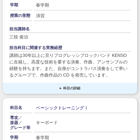
春学期
学期
演習
授業の形態
担当講師名
三枝 俊治
担当科目に関連する実務経歴
講師は30年以上に亘りプログレッシブロックバンド KENSO
に在籍し、高度な技術を要する演奏、作曲、アンサンブルの
経験を持ちます。また、自身がコントラバス演奏をして率い
るグループで、作曲作品の CD を発売しています。
科目の詳細
ベーシックトレーニングⅠ
科目名
専攻
／
キーボード
楽器
／
グレード等
春学期
学期