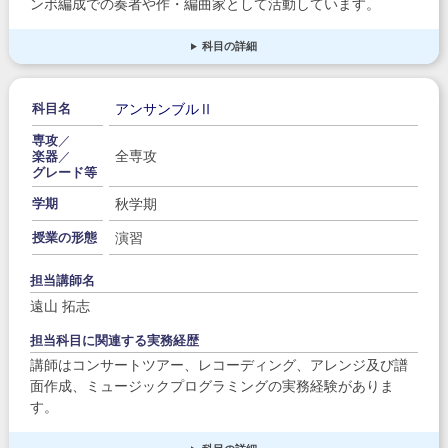
ンボ編成での奏者や作・編曲家として活動しています。
科目の詳細
アンサンブルⅡ
科目名
専攻
／
全専攻
楽器
／
グレード等
秋学期
学期
演習
授業の形態
担当講師名
遠山 拓志
担当科目に関連する実務経歴
講師はコンサートツアー、レコーディング、アレンジ及び譜
面作成、ミュージックプログラミングの実務経験がありま
す。