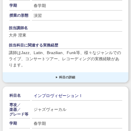
春学期
学期
演習
授業の形態
担当講師名
大井 澄東
担当科目に関連する実務経歴
講師はJazz、Latin、Brazilian、Funk等、様々なジャンルでの
ライブ、コンサートツアー、レコーディングの実務経験があ
ります。
科目の詳細
インプロヴィゼーションⅠ
科目名
専攻
／
ジャズヴォーカル
楽器
／
グレード等
春学期
学期