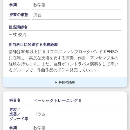
秋学期
学期
演習
授業の形態
担当講師名
三枝 俊治
担当科目に関連する実務経歴
講師は30年以上に亘りプログレッシブロックバンド KENSO
に在籍し、高度な技術を要する演奏、作曲、アンサンブルの
経験を持ちます。また、自身がコントラバス演奏をして率い
るグループで、作曲作品の CD を発売しています
科目の詳細
ベーシックトレーニングⅡ
科目名
専攻
／
ドラム
楽器
／
グレード等
秋学期
学期