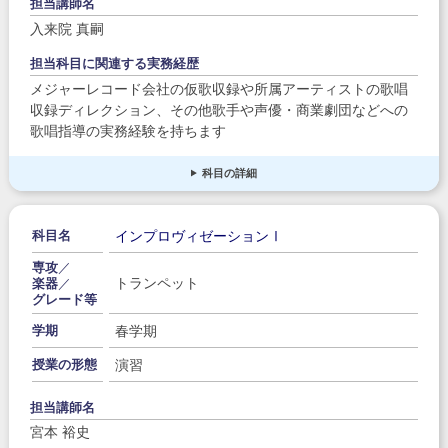
担当講師名
入来院 真嗣
担当科目に関連する実務経歴
メジャーレコード会社の仮歌収録や所属アーティストの歌唱
収録ディレクション、その他歌手や声優・商業劇団などへの
歌唱指導の実務経験を持ちます
科目の詳細
インプロヴィゼーションⅠ
科目名
専攻
／
トランペット
楽器
／
グレード等
春学期
学期
演習
授業の形態
担当講師名
宮本 裕史