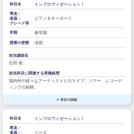
インプロヴィゼーションⅠ
科目名
専攻
／
ピアノ＆キーボード
楽器
／
グレード等
春学期
学期
演習
授業の形態
担当講師名
石田 衛
担当科目に関連する実務経歴
国内外の様々なアーティストとのライブ、ツアー、レコーデ
ィングの経験。
科目の詳細
インプロヴィゼーションⅠ
科目名
専攻
／
ベース
楽器
／