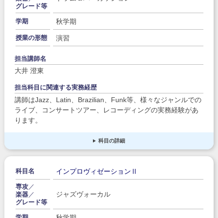
グレード等
秋学期
学期
演習
授業の形態
担当講師名
大井 澄東
担当科目に関連する実務経歴
講師はJazz、Latin、Brazilian、Funk等、様々なジャンルでの
ライブ、コンサートツアー、レコーディングの実務経験があ
ります。
科目の詳細
インプロヴィゼーションⅡ
科目名
専攻
／
ジャズヴォーカル
楽器
／
グレード等
秋学期
学期