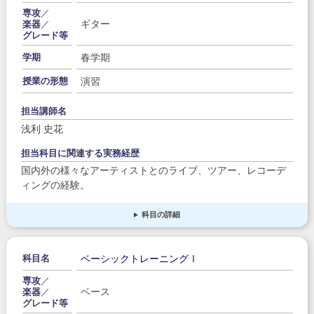
専攻
／
ギター
楽器
／
グレード等
春学期
学期
演習
授業の形態
担当講師名
浅利 史花
担当科目に関連する実務経歴
国内外の様々なアーティストとのライブ、ツアー、レコーデ
ィングの経験。
科目の詳細
ベーシックトレーニングⅠ
科目名
専攻
／
ベース
楽器
／
グレード等