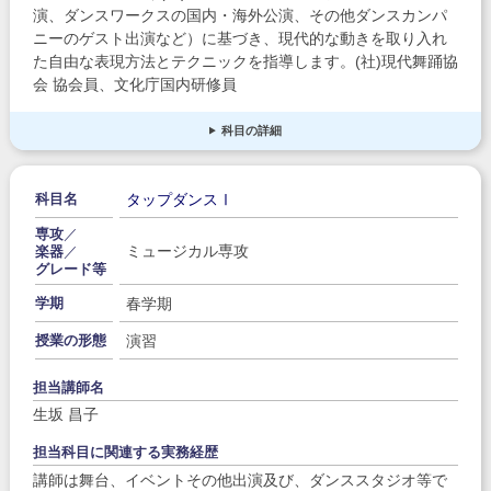
演、ダンスワークスの国内・海外公演、その他ダンスカンパ
ニーのゲスト出演など）に基づき、現代的な動きを取り入れ
た自由な表現方法とテクニックを指導します。(社)現代舞踊協
会 協会員、文化庁国内研修員
科目の詳細
タップダンスⅠ
科目名
専攻
／
ミュージカル専攻
楽器
／
グレード等
春学期
学期
演習
授業の形態
担当講師名
生坂 昌子
担当科目に関連する実務経歴
講師は舞台、イベントその他出演及び、ダンススタジオ等で