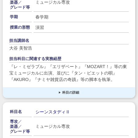
ミュージカル専攻
楽器
／
グレード等
春学期
学期
演習
授業の形態
担当講師名
大谷 美智浩
担当科目に関連する実務経歴
『レ・ミゼラブル』『エリザベート』『MOZART！』等の東
宝ミュージカルに出演、並びに『タン・ビエットの唄』
『AKURO』『ナミヤ雑貨店の奇蹟』等の脚本を執筆。
科目の詳細
シーンスタディⅡ
科目名
専攻
／
ミュージカル専攻
楽器
／
グレード等