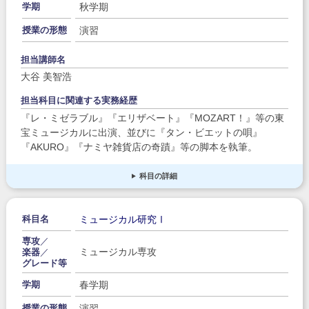
秋学期
学期
演習
授業の形態
担当講師名
大谷 美智浩
担当科目に関連する実務経歴
『レ・ミゼラブル』『エリザベート』『MOZART！』等の東
宝ミュージカルに出演、並びに『タン・ビエットの唄』
『AKURO』『ナミヤ雑貨店の奇蹟』等の脚本を執筆。
科目の詳細
ミュージカル研究Ⅰ
科目名
専攻
／
ミュージカル専攻
楽器
／
グレード等
春学期
学期
演習
授業の形態