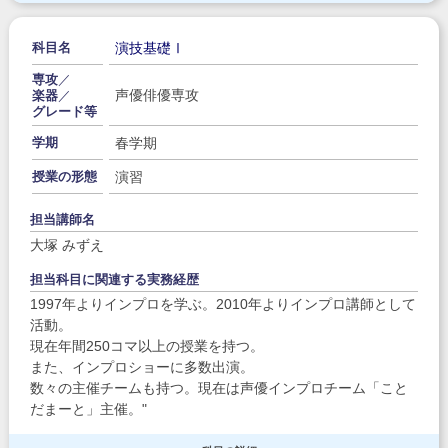
演技基礎Ⅰ
科目名
専攻
／
声優俳優専攻
楽器
／
グレード等
春学期
学期
演習
授業の形態
担当講師名
大塚 みずえ
担当科目に関連する実務経歴
1997年よりインプロを学ぶ。2010年よりインプロ講師として
活動。
現在年間250コマ以上の授業を持つ。
また、インプロショーに多数出演。
数々の主催チームも持つ。現在は声優インプロチーム「こと
だまーと」主催。"