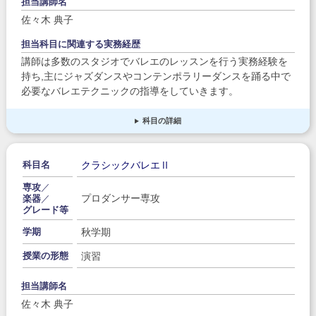
担当講師名
佐々木 典子
担当科目に関連する実務経歴
講師は多数のスタジオでバレエのレッスンを行う実務経験を
持ち,主にジャズダンスやコンテンポラリーダンスを踊る中で
必要なバレエテクニックの指導をしていきます。
科目の詳細
クラシックバレエⅡ
科目名
専攻
／
プロダンサー専攻
楽器
／
グレード等
秋学期
学期
演習
授業の形態
担当講師名
佐々木 典子