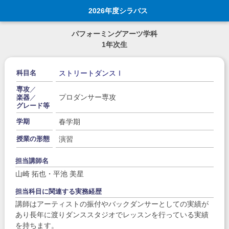
2026年度シラバス
パフォーミングアーツ学科
1年次生
ストリートダンスⅠ
科目名
専攻
／
プロダンサー専攻
楽器
／
グレード等
春学期
学期
演習
授業の形態
担当講師名
山崎 拓也・平池 美星
担当科目に関連する実務経歴
講師はアーティストの振付やバックダンサーとしての実績が
あり長年に渡りダンススタジオでレッスンを行っている実績
を持ちます。