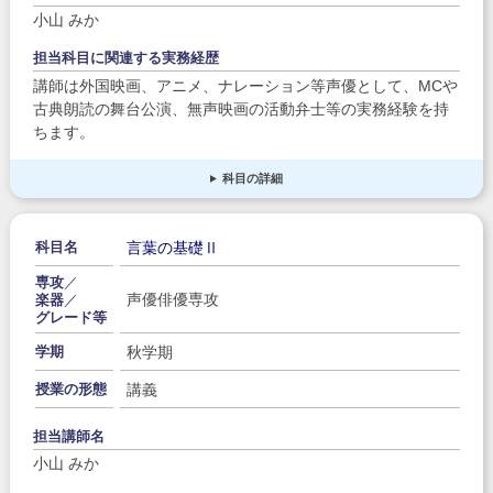
小山 みか
担当科目に関連する実務経歴
講師は外国映画、アニメ、ナレーション等声優として、MCや
古典朗読の舞台公演、無声映画の活動弁士等の実務経験を持
ちます。
科目の詳細
言葉の基礎Ⅱ
科目名
専攻
／
声優俳優専攻
楽器
／
グレード等
秋学期
学期
講義
授業の形態
担当講師名
小山 みか