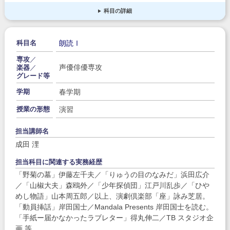
科目の詳細
朗読Ⅰ
科目名
専攻
／
声優俳優専攻
楽器
／
グレード等
春学期
学期
演習
授業の形態
担当講師名
成田 浬
担当科目に関連する実務経歴
「野菊の墓」伊藤左千夫／「りゅうの目のなみだ」浜田広介
／「山椒大夫」森鴎外／「少年探偵団」江戸川乱歩／「ひや
めし物語」山本周五郎／以上、演劇倶楽部「座」詠み芝居。
「動員挿話」岸田国士／Mandala Presents 岸田国士を読む。
「手紙ー届かなかったラブレター」得丸伸二／TB スタジオ企
画 等。