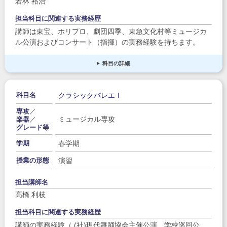
若林 裕治
担当科目に関連する実務経歴
講師は東宝、ホリプロ、劇団四季、東急文化村等ミュージカ
ル公演およびコンサート（指揮）の実務経験を持ちます。
科目の詳細
クラシックバレエⅠ
科目名
専攻
／
ミュージカル専攻
楽器
／
グレード等
春学期
学期
演習
授業の形態
担当講師名
高橋 利枝
担当科目に関連する実務経歴
講師の実務経験（ (社)現代舞踊協会主催公演、学校巡回公