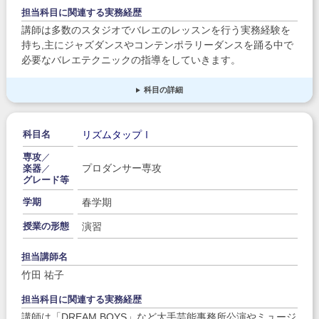
担当科目に関連する実務経歴
講師は多数のスタジオでバレエのレッスンを行う実務経験を
持ち,主にジャズダンスやコンテンポラリーダンスを踊る中で
必要なバレエテクニックの指導をしていきます。
科目の詳細
リズムタップⅠ
科目名
専攻
／
プロダンサー専攻
楽器
／
グレード等
春学期
学期
演習
授業の形態
担当講師名
竹田 祐子
担当科目に関連する実務経歴
講師は「DREAM BOYS」など大手芸能事務所公演やミュージ