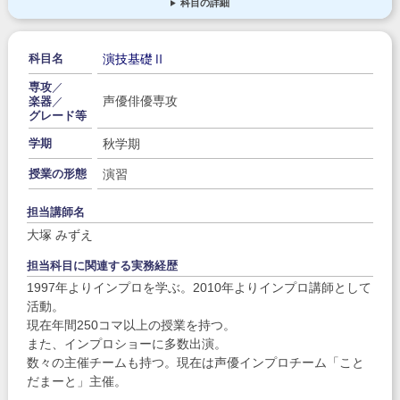
科目の詳細
演技基礎Ⅱ
科目名
専攻
／
声優俳優専攻
楽器
／
グレード等
秋学期
学期
演習
授業の形態
担当講師名
大塚 みずえ
担当科目に関連する実務経歴
1997年よりインプロを学ぶ。2010年よりインプロ講師として
活動。
現在年間250コマ以上の授業を持つ。
また、インプロショーに多数出演。
数々の主催チームも持つ。現在は声優インプロチーム「こと
だまーと」主催。