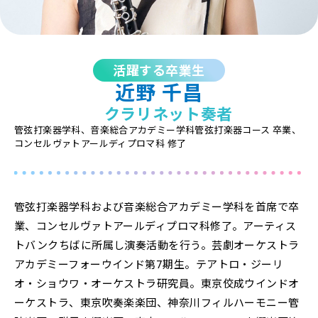
募集学科
募集要項
活躍する卒業生
近野 千昌
講師一覧
クラリネット奏者
デビュー・就職
管弦打楽器学科、音楽総合アカデミー学科管弦打楽器コース 卒業、
コンセルヴァトアールディプロマ科 修了
管弦打楽器学科および音楽総合アカデミー学科を首席で卒
業、コンセルヴァトアールディプロマ科修了。アーティス
トバンクちばに所属し演奏活動を行う。芸劇オーケストラ
アカデミーフォーウインド第7期生。テアトロ・ジーリ
オ・ショウワ・オーケストラ研究員。東京佼成ウインドオ
ーケストラ、東京吹奏楽楽団、神奈川フィルハーモニー管