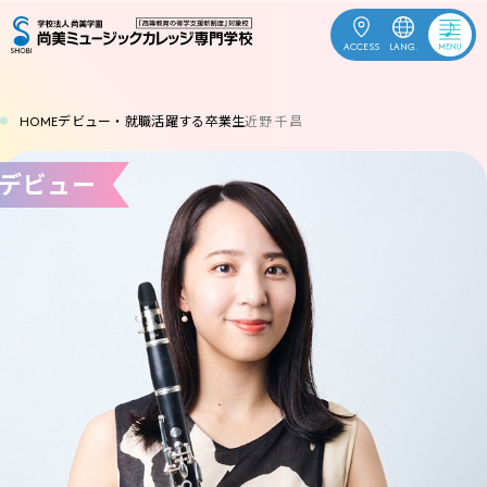
ACCESS
LANG.
OPEN
受験生応援
HOME
デビュー・就職
活躍する卒業生
近野 千昌
CAMPUS
デビュー
資料請求
ACCESS
お問合せ
ENGLISH
中文
한국어
訪問者別
学校案内