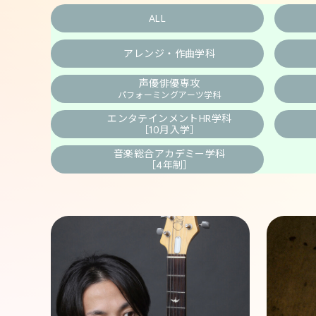
ALL
アレンジ・作曲学科
声優俳優専攻
パフォーミングアーツ学科
エンタテインメント
HR学科
［10月入学］
音楽総合アカデミー
学科
［4年制］