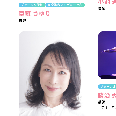
小池 
ヴォーカル学科
音楽総合アカデミー学科
講師
草薙 さゆり
講師
ヴォーカ
勝治 
講師
ヴォーカ