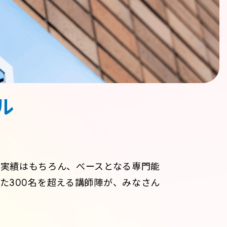
管弦打楽器学科
ミー学科[4年制]
音楽総合アカデミー学科[4年制]
アール ディプロマ科[付帯教育]
ル
実績はもちろん、べースとなる専門能
た300名を超える講師陣が、みなさん