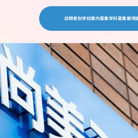
訪問者別
学校案内
募集学科
募集要項
受験生の皆様
学校案内TOP
募集学科TOP
募集要
高校1・2年生の皆様
尚美ミュージックカレッ
ヴォーカル学科
出願資
保護者の皆様
学校概要・沿革
プロミュージシ
AO
留学生の皆様
教育システム
アレンジ・作曲
自己推
高校教員の皆様
施設・設備
プロダンサー専
学費
地域の皆様
情報公開
ミュージカル専
奨学金
採用企業の皆様
声優俳優専攻 
留学生
在学生・卒業生の皆様
演出・制作専攻
3年次
エンタテインメ
10月
エンタテインメン
ジャズ・ポピュ