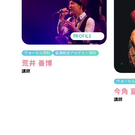
PROFILE
ヴォーカル学科
音楽総合アカデミー学科
荒井 善博
講師
ヴォーカ
今角 
講師