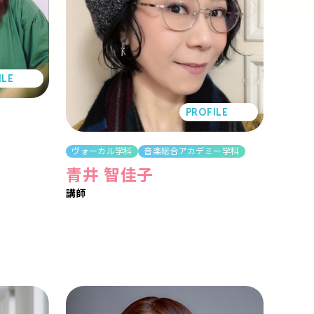
ILE
PROFILE
ヴォーカル学科
音楽総合アカデミー学科
青井 智佳子
講師