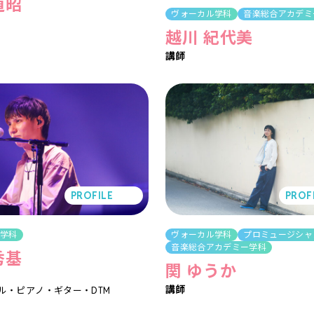
道昭
ヴォーカル学科
音楽総合アカデミ
越川 紀代美
講師
PROFILE
PROF
ル学科
ヴォーカル学科
プロミュージシャ
音楽総合アカデミー学科
秀基
関 ゆうか
講師
ル
ピアノ
ギター
DTM