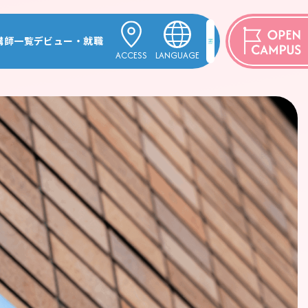
講師一覧
デビュー・就職
ACCESS
LANGUAGE
項TOP
講師一覧TOP
デビュー・就職TOP
ENGLISH
ジ専門学校とは
格・募集定員
ヴォーカル学科
活躍する卒業生
中文
ャン学科
プロミュージシャン学科
한국어
学科
薦／指定校推薦／一般
アレンジ・作曲学科
攻 パフォーミングアーツ学科
プロダンサー専攻 パフォーミングアーツ学科
攻 パフォーミングアーツ学科
ミュージカル専攻 パフォーミングアーツ学科
パフォーミングアーツ学科
の入学
声優俳優専攻 パフォーミングアーツ学科
 パフォーミングアーツ学科
編入学
演出・制作専攻 パフォーミングアーツ学科
ントスタッフ学科
入学
エンタテインメントスタッフ学科
トHR学科[10月入学]
エンタテインメントHR学科[10月入学]
ラー学科
ジャズ・ポピュラー学科