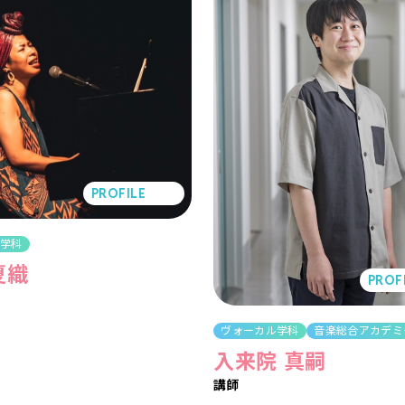
PROFILE
ル学科
夏織
PROF
ヴォーカル学科
音楽総合アカデミ
入来院 真嗣
講師