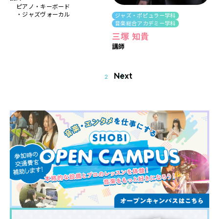
ピアノ
キーボード
ジャズヴォーカル
ジャズ・ポピュラー学科
音楽総合アカデミー学科
三塚 知貴
講師
Next
1
2