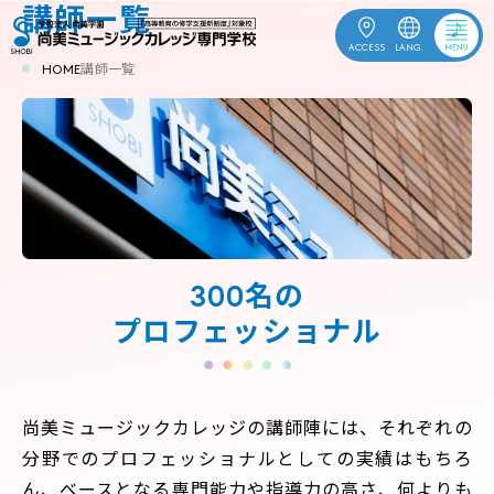
講師一覧
ACCESS
LANG.
HOME
講師一覧
OPEN
受験生応援
CAMPUS
資料請求
ACCESS
お問合せ
300名の
プロフェッショナル
ENGLISH
中文
한국어
尚美ミュージックカレッジの講師陣には、それぞれの
訪問者別
分野でのプロフェッショナルとしての実績はもちろ
学校案内
ん、べースとなる専門能力や指導力の高さ、何よりも