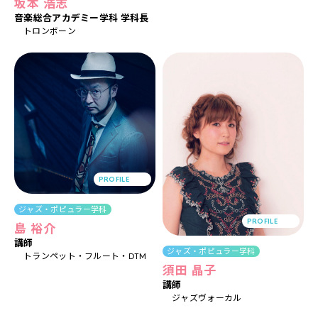
坂本 浩志
音楽総合アカデミー学科 学科長
トロンボーン
PROFILE
ジャズ・ポピュラー学科
PROFILE
島 裕介
講師
ジャズ・ポピュラー学科
トランペット
フルート
DTM
須田 晶子
講師
ジャズヴォーカル