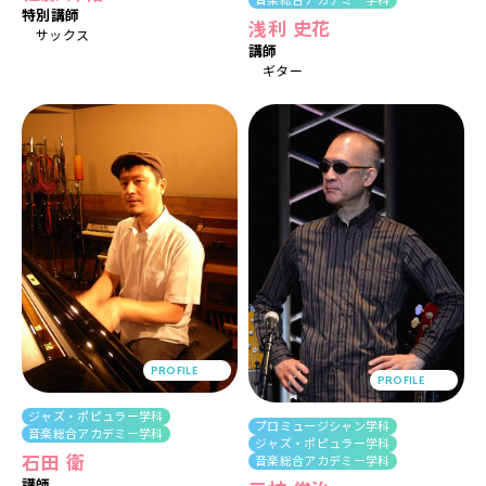
音楽総合アカデミー学科
特別講師
浅利 史花
サックス
講師
ギター
PROFILE
PROFILE
ジャズ・ポピュラー学科
プロミュージシャン学科
音楽総合アカデミー学科
ジャズ・ポピュラー学科
石田 衛
音楽総合アカデミー学科
講師