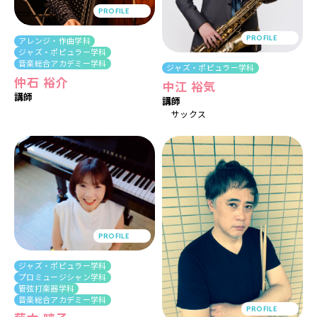
PROFILE
PROFILE
アレンジ・作曲学科
ジャズ・ポピュラー学科
音楽総合アカデミー学科
ジャズ・ポピュラー学科
仲石 裕介
中江 裕気
講師
講師
サックス
PROFILE
ジャズ・ポピュラー学科
プロミュージシャン学科
管弦打楽器学科
音楽総合アカデミー学科
PROFILE