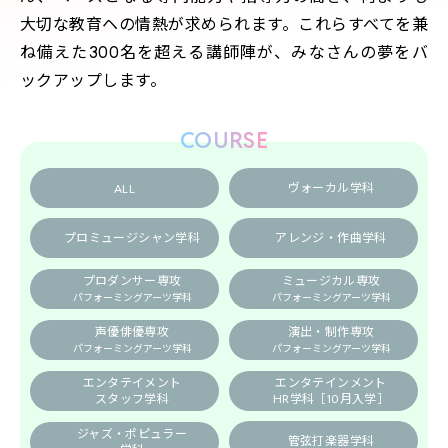
大切な教育ヘの情熱が求められます。これらすべてを兼
募集学科
ね備えた300名を超える講師陣が、みなさんの夢をバ
ックアップします。
募集要項
講師一覧
COURSE
デビュー・就職
ヴォーカル学科
ALL
プロミュージシャン学科
アレンジ・作曲学科
プロダンサー専攻
ミュージカル専攻
パフォーミングアーツ学科
パフォーミングアーツ学科
声優俳優専攻
演出・制作専攻
パフォーミングアーツ学科
パフォーミングアーツ学科
エンタテイメント
エンタテインメント
スタッフ学科
HR学科
［10月入学］
ジャズ・ポピュラー
管弦打楽器学科