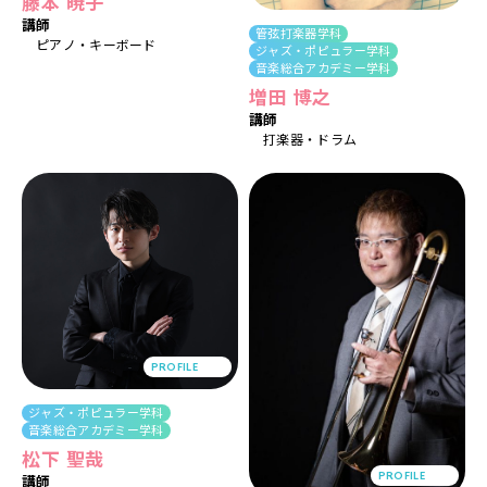
藤本 暁子
講師
管弦打楽器学科
ピアノ
キーボード
ジャズ・ポピュラー学科
音楽総合アカデミー学科
増田 博之
講師
打楽器
ドラム
PROFILE
ジャズ・ポピュラー学科
音楽総合アカデミー学科
松下 聖哉
PROFILE
講師