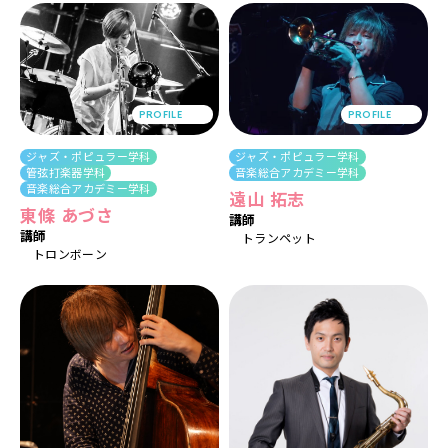
PROFILE
PROFILE
ジャズ・ポピュラー学科
ジャズ・ポピュラー学科
管弦打楽器学科
音楽総合アカデミー学科
音楽総合アカデミー学科
遠山 拓志
東條 あづさ
講師
講師
トランペット
トロンボーン