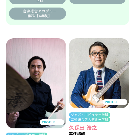
学科
音楽総合アカデミー
学科
［4年制］
PROFILE
ジャズ・ポピュラー学科
音楽総合アカデミー学科
PROFILE
久保田 浩之
専任講師
ジャズ・ポピュラー学科