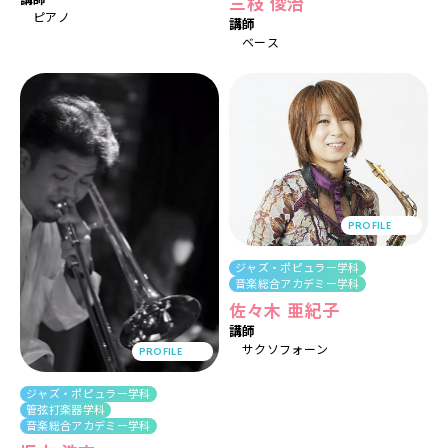
三枝 俊治
ピアノ
講師
ベース
PROFILE
ジャズ・ポピュラー学科
音楽総合アカデミー学科
佐々木 亜紀子
講師
サクソフォーン
PROFILE
ジャズ・ポピュラー学科
管弦打楽器学科
音楽総合アカデミー学科