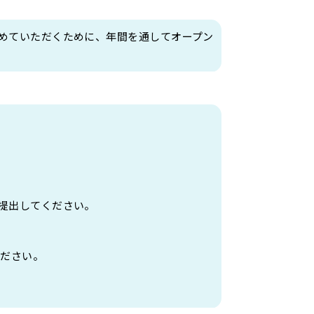
管弦打楽器学科
ミー学科[4年制]
音楽総合アカデミー学科[4年制]
めていただくために、年間を通して
オープン
アール ディプロマ科[付帯教育]
提出してください。
ください。