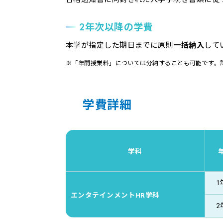
2年次以降の学費
本学が指定した期日までに原則
一括納入
して
※「年間授業料」については分納することも可能です。
学費詳細
学科
1
エンタテインメントHR学科
2