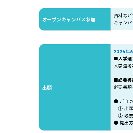
資料など
オープンキャンパス参加
キャンパ
2026
■入学選
入学選考
■必要書
必要書類
出願
● ご自
① 出願
② 必要
● 提出