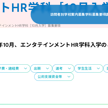
トHR学科［10月入
訪問者別
学校案内
募集学科
募集要項
テインメントHR学科［10月入学］募集要項
受験生の皆様
学校案内TOP
募集学科TOP
募集要
高校1・2年生の皆様
尚美ミュージックカレッ
ヴォーカル学科
出願資
6年10月、エンタテインメントHR学科入学
保護者の皆様
学校概要・沿革
プロミュージシ
AO
留学生の皆様
教育システム
アレンジ・作曲
自己推
高校教員の皆様
施設・設備
プロダンサー専
学費
地域の皆様
情報公開
ミュージカル専
奨学金
学費・諸経費
出願
選考
学生生活
採用企業の皆様
声優俳優専攻 
留学生
公的支援資金等
在学生・卒業生の皆様
演出・制作専攻
3年次
エンタテインメ
10月
エンタテインメン
ジャズ・ポピュ