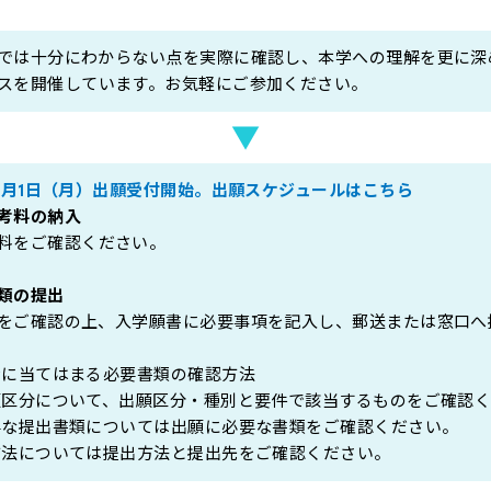
管弦打楽器学科
音楽総合アカデ
では十分にわからない点を実際に確認し、本学への理解を更に深
コンセルヴァト
ス
を開催しています。お気軽にご参加ください。
▼
年6月1日（月）出願受付開始。
出願スケジュールはこちら
考料の納入
料
をご確認ください。
類の提出
をご確認の上、入学願書に必要事項を記入し、郵送または窓口へ
身に当てはまる必要書類の確認方法
区分について、
出願区分・種別と要件
で該当するものをご確認
な提出書類については
出願に必要な書類
をご確認ください。
方法については
提出方法と提出先
をご確認ください。