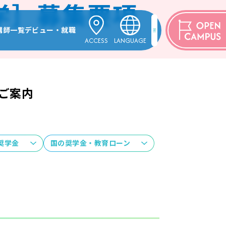
学］募集要項
講師一覧
デビュー・就職
ACCESS
LANGUAGE
項TOP
講師一覧TOP
デビュー・就職TOP
ENGLISH
ジ専門学校とは
格・募集定員
ヴォーカル学科
活躍する卒業生
中文
のご案内
ャン学科
プロミュージシャン学科
한국어
学科
薦／指定校推薦／一般
アレンジ・作曲学科
攻 パフォーミングアーツ学科
プロダンサー専攻 パフォーミングアーツ学科
攻 パフォーミングアーツ学科
ミュージカル専攻 パフォーミングアーツ学科
奨学金
国の奨学金・教育ローン
パフォーミングアーツ学科
の入学
声優俳優専攻 パフォーミングアーツ学科
 パフォーミングアーツ学科
編入学
演出・制作専攻 パフォーミングアーツ学科
ントスタッフ学科
入学
エンタテインメントスタッフ学科
トHR学科[10月入学]
エンタテインメントHR学科[10月入学]
ラー学科
ジャズ・ポピュラー学科