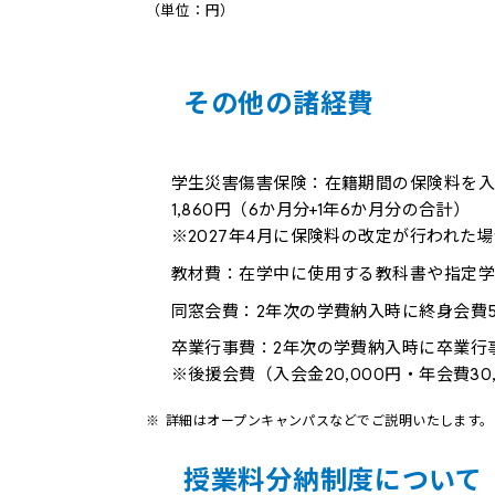
（単位：円）
その他の諸経費
学生災害傷害保険：在籍期間の保険料を
1,860円（6か月分+1年6か月分の合計）
※2027年4月に保険料の改定が行われた
教材費：在学中に使用する教科書や指定学
同窓会費：2年次の学費納入時に終身会費5
卒業行事費：2年次の学費納入時に卒業行事費
※後援会費（入会金20,000円・年会費30
詳細はオープンキャンパスなどでご説明いたします。
授業料分納制度について