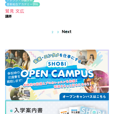
アレンジ・作曲学科
音楽総合アカデミー学科
鷲見 文広
講師
Next
1
2
3