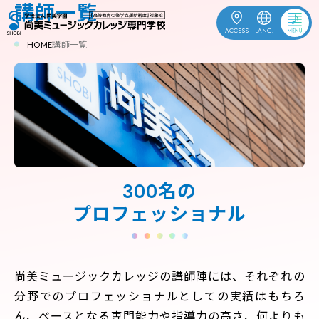
講師一覧
ACCESS
LANG.
HOME
講師一覧
OPEN
受験生応援
CAMPUS
資料請求
ACCESS
お問合せ
300名の
プロフェッショナル
ENGLISH
中文
한국어
尚美ミュージックカレッジの講師陣には、それぞれの
訪問者別
分野でのプロフェッショナルとしての実績はもちろ
学校案内
ん、べースとなる専門能力や指導力の高さ、何よりも