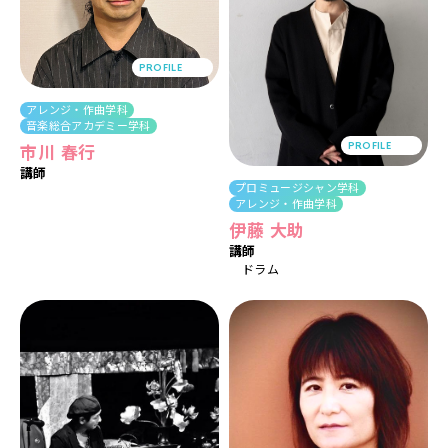
PROFILE
アレンジ・作曲学科
音楽総合アカデミー学科
PROFILE
市川 春行
講師
プロミュージシャン学科
アレンジ・作曲学科
伊藤 大助
講師
ドラム