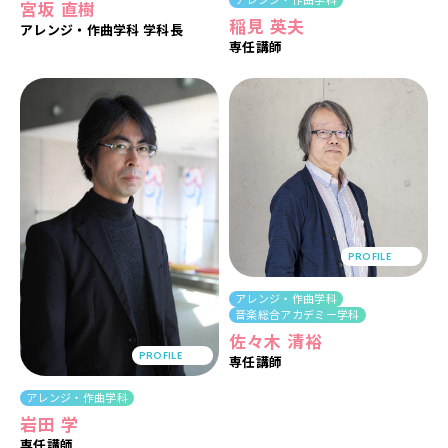
宮坂 直樹
稲見 英夫
アレンジ・作曲学科 学科長
専任講師
PROFILE
アレンジ・作曲学科
音楽総合アカデミー学科
佐々木 清裕
PROFILE
専任講師
アレンジ・作曲学科
岩田 学
専任講師