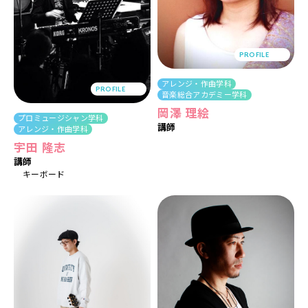
PROFILE
アレンジ・作曲学科
PROFILE
音楽総合アカデミー学科
岡澤 理絵
プロミュージシャン学科
講師
アレンジ・作曲学科
宇田 隆志
講師
キーボード