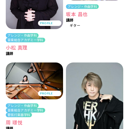
アレンジ・作曲学科
坂本 昌也
講師
PROFILE
ギター
アレンジ・作曲学科
音楽総合アカデミー学科
小松 真理
講師
PROFILE
アレンジ・作曲学科
音楽総合アカデミー学科
管弦打楽器学科
周 璟悦
講師