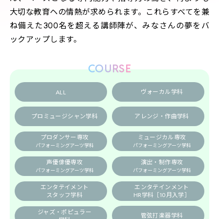
大切な教育ヘの情熱が求められます。これらすべてを兼
募集学科
ね備えた300名を超える講師陣が、みなさんの夢をバ
ックアップします。
募集要項
講師一覧
COURSE
デビュー・就職
ヴォーカル学科
ALL
プロミュージシャン学科
アレンジ・作曲学科
プロダンサー専攻
ミュージカル専攻
パフォーミングアーツ学科
パフォーミングアーツ学科
声優俳優専攻
演出・制作専攻
パフォーミングアーツ学科
パフォーミングアーツ学科
エンタテイメント
エンタテインメント
スタッフ学科
HR学科
［10月入学］
ジャズ・ポピュラー
管弦打楽器学科