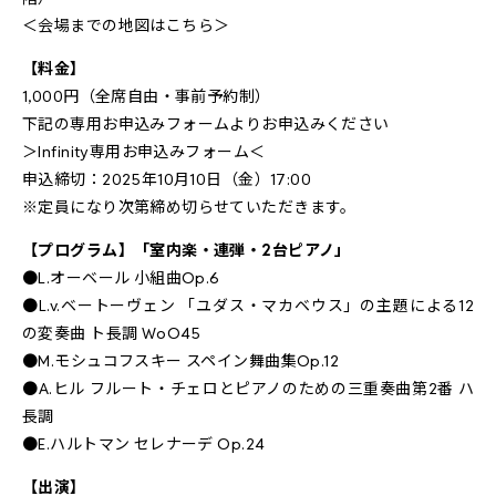
＜
会場までの地図はこちら
＞
【料金】
1,000円（全席自由・事前予約制）
下記の専用お申込みフォームよりお申込みください
＞Infinity専用お申込みフォーム＜
申込締切：2025年10月10日（金）17:00
※定員になり次第締め切らせていただきます。
【プログラム】「室内楽・連弾・2台ピアノ」
●L.オーベール 小組曲Op.6
●L.v.ベートーヴェン 「ユダス・マカベウス」の主題による12
の変奏曲 ト長調 WoO45
●M.モシュコフスキー スペイン舞曲集Op.12
●A.ヒル フルート・チェロとピアノのための三重奏曲第2番 ハ
長調
●E.ハルトマン セレナーデ Op.24
【出演】