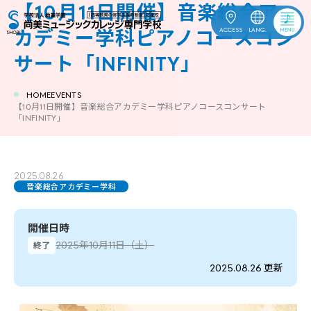
【10月11日開催】音楽総合ア
ACCESS
LANG.
カデミー学科ピアノコースコン
サート「INFINITY」
OPEN
受験生応援
CAMPUS
HOME
EVENTS
【10月11日開催】音楽総合アカデミー学科ピアノコースコンサート
資料請求
「INFINITY」
ACCESS
お問合せ
2025.08.26
音楽総合アカデミー学科
ENGLISH
中文
한국어
開催日時
2025年10月11日（土）
終了
2025.08.26 更新
訪問者別
学校案内