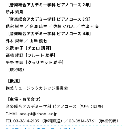
［音楽総合アカデミー学科 ピアノコース 2年］
新井 紫月
［音楽総合アカデミー学科 ピアノコース 3年］
偕家 樹里 ／ 金澤 琉生 ／ 佐藤 かれん ／ 竹津 七海
［音楽総合アカデミー学科 ピアノコース 4年］
外木 梨琴 ／ 山岸 優七
久武 麻子
［チェロ 講師］
髙橋 綾野
［フルート 助手］
平野 春麗
［クラリネット 助手］
（敬称略）
【後援】
尚美ミュージックカレッジ後援会
【主催・お問合せ】
音楽総合アカデミー学科 ピアノコース（担当：岡野）
E-MAIL
aca-pf@shobi.ac.jp
TEL 03-3814-2139（学科直通）／03-3814-8761（学校代表）