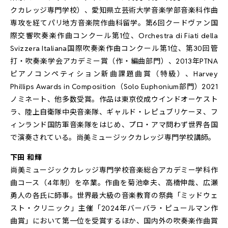
クカレッジ専門学校）、愛知県立芸術大学音楽学部音楽科作曲
専攻を経てパリ地方音楽院作曲科留学。第6回クードヴァン国
際交響吹奏楽作曲コンクール第1位、Orchestra di Fiati della
Svizzera Italiana国際吹奏楽作曲コンクール第1位、第30回管
打・吹奏楽学会アカデミー賞（作・編曲部門）、2013年PTNA
ピアノコンペティション新曲課題曲賞（特級）、Harvey
Phillips Awards in Composition（Solo Euphonium部門）2021
ノミネート、他多数受賞。作品は東京佼成ウインドオーケスト
ラ、陸上自衛隊中央音楽隊、ギャルド・レピュブリケーヌ、フ
ィンランド国防軍音楽隊をはじめ、プロ・アマ問わず世界各国
で演奏されている。尚美ミュージックカレッジ専門学校講師。
下田 和輝
尚美ミュージックカレッジ専門学校音楽総合アカデミー学科作
曲コース（4年制）を卒業。作曲を菊池幸夫、高橋伸哉、広瀬
勇人の各氏に師事。世界最大級の音楽教育の祭典「ミッドウェ
スト・クリニック」主催「2024年バーバラ・ピュールマン作
曲賞」において第一位を受賞するほか、国内外の吹奏楽作曲賞