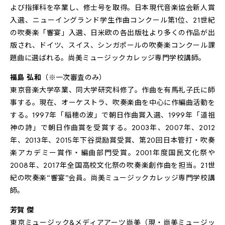
よび指揮科を卒業し、修士号を取得。日本現代音楽協会新人賞
入選、ニューイングランド学生作曲コンクール第1位、21世紀
の吹奏楽「響宴」入選、日米欧の各出版社より多くの作品が出
版され、ドイツ、スイス、シンガポールの吹奏楽コンクール課
題曲に選ばれる。尚美ミュージックカレッジ専門学校講師。
福島 弘和
（※一次審査のみ）
東京音楽大学卒業、同大学研究科修了。作曲を有馬礼子氏に師
事する。現在、オーケストラ、吹奏楽曲を中心に作編曲活動を
する。1997年「稲穂の波」で朝日作曲賞入選、1999年「道祖
神の詩」で朝日作曲賞を受賞する。2003年、2007年、2012
年、2013年、2015年下谷奨励賞受賞、第20回日本管打・吹奏
楽アカデミー賞作・編曲部門受賞。2001年度国民文化祭や
2008年、2017年全国高校文化祭の吹奏楽創作曲を担当。21世
紀の吹奏楽“響宴”会員。尚美ミュージックカレッジ専門学校講
師。
芳賀 傑
東京ミュージック&メディアアーツ尚美（現・尚美ミュージッ