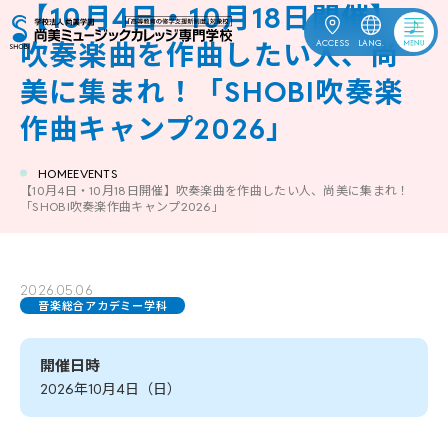
【10月4日・10月18日開催】
ACCESS
LANG.
吹奏楽曲を作曲したい人、尚
美に集まれ！「SHOBI吹奏楽
OPEN
受験生応援
CAMPUS
作曲キャンプ2026」
資料請求
HOME
EVENTS
【10月4日・10月18日開催】吹奏楽曲を作曲したい人、尚美に集まれ！
「SHOBI吹奏楽作曲キャンプ2026」
ACCESS
お問合せ
2026.05.06
ENGLISH
中文
한국어
音楽総合アカデミー学科
開催日時
2026年10月4日（日）
訪問者別
学校案内