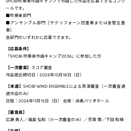
SHOBI吹奏楽作曲キャンプで作曲した作品を応募できるコンク
ールです。
■吹奏楽部門
■アンサンブル部門［サクソフォーン四重奏または金管五重
奏］
各部門のいずれかに応募できます。
【応募条件】
「SHOBI 吹奏楽作曲キャンプ2026」に参加した方
【一次審査】
スコア審査
作品提出締切日：2026年10月18日（日）
【本選】
SHOBI WIND ENSEMBLEによる実演審査（一次審査通
過作品のみ）
日程：2026年11月15日（日） 会場：尚美バリオホール
【審査員】
広瀬 勇人／福島 弘和（※一次審査のみ）／芳賀 傑／下田 和輝