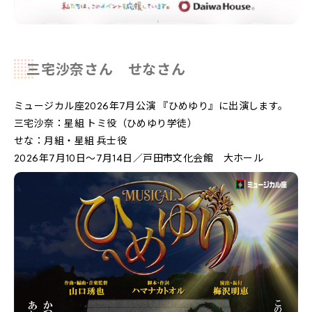
三宅沙奈さん せなさん
ミュージカル座2026年7月公演
『ひめゆり』
に出演します。
三宅沙奈：星組 トミ役（ひめゆり学徒）
せな：月組・星組 兵士役
2026年7月10日〜7月14日／戸田市文化会館 大ホール