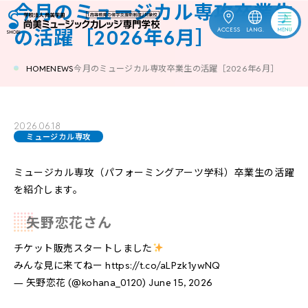
今月のミュージカル専攻卒業生
ACCESS
LANG.
の活躍［2026年6月］
OPEN
HOME
NEWS
今月のミュージカル専攻卒業生の活躍［2026年6月］
受験生応援
CAMPUS
資料請求
2026.06.18
ミュージカル専攻
ACCESS
お問合せ
ミュージカル専攻
（パフォーミングアーツ学科）卒業生の活躍
を紹介します。
ENGLISH
中文
한국어
矢野恋花さん
チケット販売スタートしました
みんな見に来てねー
https://t.co/aLPzk1ywNQ
訪問者別
— 矢野恋花 (@kohana_0120)
June 15, 2026
学校案内