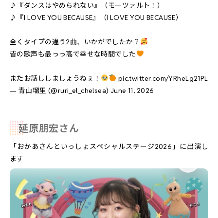
♪『ダンスはやめられない』（モーツァルト！）
♪『I LOVE YOU BECAUSE』（I LOVE YOU BECAUSE）
全くタイプの違う2曲、いかがでしたか？
皆の歌声も最っっ高で幸せな時間でした
またお話ししましょうねぇ！
pic.twitter.com/YRheLg21PL
— 青山瑠里 (@ruri_el_chelsea)
June 11, 2026
延原朋宏さん
「
おかあさんといっしょスペシャルステージ2026
」に出演し
ます