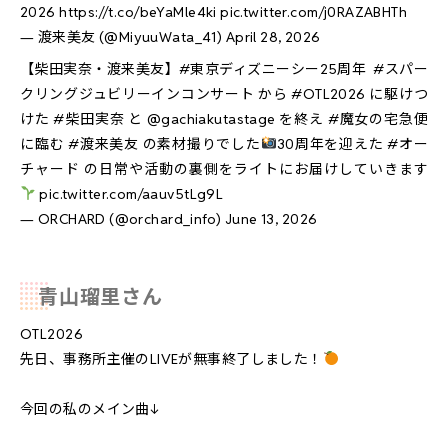
2026
https://t.co/beYaMle4ki
pic.twitter.com/j0RAZABHTh
— 渡来美友 (@MiyuuWata_41)
April 28, 2026
【柴田実奈・渡来美友】
#東京ディズニーシー25周年
#スパー
クリングジュビリーインコンサート
から
#OTL2026
に駆けつ
けた
#柴田実奈
と
@gachiakutastage
を終え
#魔女の宅急便
に臨む
#渡来美友
の素材撮りでした
30周年を迎えた
#オー
チャード
の日常や活動の裏側をライトにお届けしていきます
pic.twitter.com/aauv5tLg9L
— ORCHARD (@orchard_info)
June 13, 2026
青山瑠里さん
OTL2026
先日、事務所主催のLIVEが無事終了しました！
今回の私のメイン曲↓