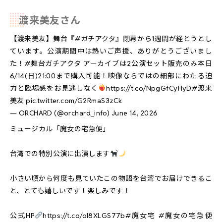
渡来美友さん
募集学科
【渡来美友】舞台『
#ガチアクタ
』閉幕から1週間が経とうとし
募集要項
ています。公演期間中は熱いご声援、ありがとうございまし
た！
#舞台ガチアクタ
アーカイブは2公演セット販売のみ本日
講師一覧
6/14(日)21:00まで購入可能！映像ならではの細部にわたる迫
力と臨場感をお見逃しなく
https://t.co/NpgGfCyHyD
#渡来
デビュー・就職
美友
pic.twitter.com/G2RmaS3zCk
— ORCHARD (@orchard_info)
June 14, 2026
ミュージカル「魔女の宅急便」
台湾での特別公演に出演します
小さい頃から何度も見ていたこの物語を台湾でお届けできるこ
と、とても嬉しいです！楽しみです！
公式HP
https://t.co/oI8XLGS77b
#魔女宅
#魔女の宅急便